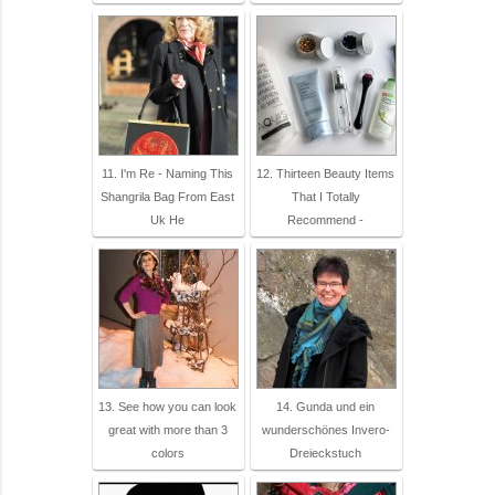
11. I'm Re - Naming This
12. Thirteen Beauty Items
Shangrila Bag From East
That I Totally
Uk He
Recommend -
13. See how you can look
14. Gunda und ein
great with more than 3
wunderschönes Invero-
colors
Dreieckstuch