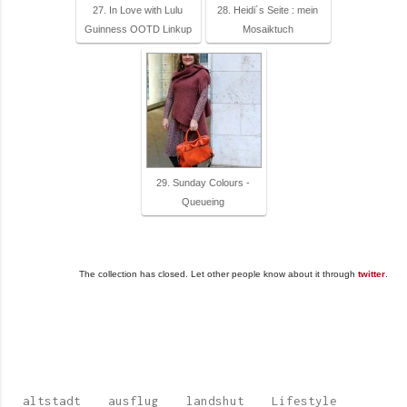
27. In Love with Lulu
28. Heidi´s Seite : mein
Guinness OOTD Linkup
Mosaiktuch
29. Sunday Colours -
Queueing
The collection has closed. Let other people know about it through
twitter
.
altstadt
ausflug
landshut
Lifestyle