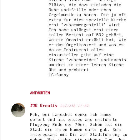
Plätze, die dazu einladen die
Ruhe und Stille oder eben
Orgelmusik zu hören. Die ja oft
extra für dies spezielle Kirche
erst "zusammengestellt" wird.
Ich habe unlängst erst einen
tollen Bericht auf BR2 gehört,
wo ein Oranist erzählt hat, wie
er das Orgelkonzert und was es
da am Instrument alles
einzustellen gibt auf eine
Kirche "zuschneidet" und nachts
um drei in einer leeren Kirche
übt und probiert.
LG Sunny
ANTWORTEN
JJK Kreativ
23/1/18 11:57
Puh, bei Landshut denke ich immer
sofort und als erstes ans entführte
Flugzeug Ende der 70er. Schön ist die
Stadt die ihren Namen dafür gab. Sehr
interessant mit Dir auf Stadtführung zu
gehen. Was sicher ein schöner Tag, den