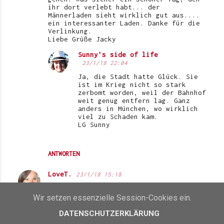
ihr dort verlebt habt... der
Männerladen sieht wirklich gut aus....
ein interessanter Laden. Danke für die
Verlinkung.
Liebe Grüße Jacky
Sunny's side of life
23/1/18 22:04
Ja, die Stadt hatte Glück. Sie
ist im Krieg nicht so stark
zerbomt worden, weil der Bahnhof
weit genug entfern lag. Ganz
anders in München, wo wirklich
viel zu Schaden kam.
LG Sunny
ANTWORTEN
LoveT.
23/1/18 15:18
Das Foto mit der Burg oben über der
Stadt erinnert mich an Salzburg.:)
Wir setzen essenzielle Session-Cookies ein.
Der Schafkäse mit Honig und Sesam sieht
genial gut aus!
DATENSCHUTZERKLÄRUNG