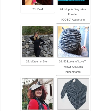
23. Pink!
24. Moppis Blog - Aus
Freude.:
[OOTD] Aquamarin
25. Mütze mit Stern
26. 50 Looks of LoveT.:
Winter-Outfit mit
Plüschmantel