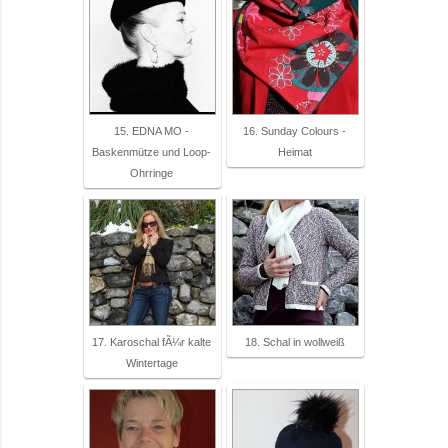
15. EDNA MO -
16. Sunday Colours -
Baskenmütze und Loop-
Heimat
Ohrringe
17. Karoschal fÃ¼r kalte
18. Schal in wollweiß
Wintertage