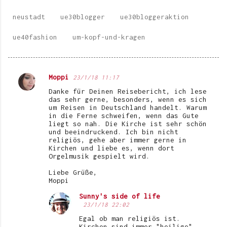
neustadt
ue30blogger
ue30bloggeraktion
ue40fashion
um-kopf-und-kragen
Moppi
23/1/18 11:17
K
Danke für Deinen Reisebericht, ich lese
o
das sehr gerne, besonders, wenn es sich
um Reisen in Deutschland handelt. Warum
m
in die Ferne schweifen, wenn das Gute
liegt so nah. Die Kirche ist sehr schön
m
und beeindruckend. Ich bin nicht
e
religiös, gehe aber immer gerne in
Kirchen und liebe es, wenn dort
n
Orgelmusik gespielt wird.
t
Liebe Grüße,
Moppi
a
r
Sunny's side of life
23/1/18 22:02
e
Egal ob man religiös ist.
Kirchen sind immer "heilige"