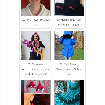
19. Kette - kann ich auch
20. Heidi´s Seite : Der
:_)
Winter kommt noch
21. Show Your
22. Mein liebster
#Hermesmatic Hermès
Wintermantel – Sabine
Scarf - Happyface31
Gimm