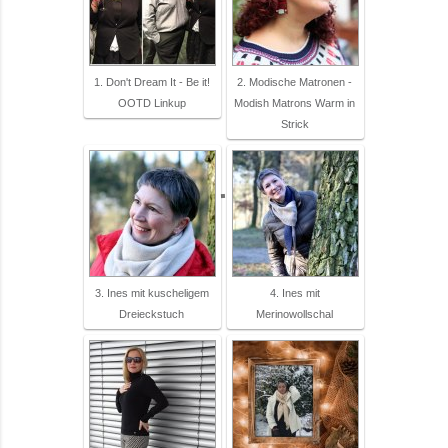
1. Don't Dream It - Be it!
2. Modische Matronen -
OOTD Linkup
Modish Matrons Warm in
Strick
3. Ines mit kuscheligem
4. Ines mit
Dreieckstuch
Merinowollschal