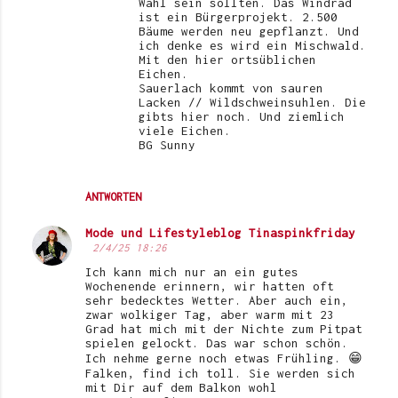
Wahl sein sollten. Das Windrad
ist ein Bürgerprojekt. 2.500
Bäume werden neu gepflanzt. Und
ich denke es wird ein Mischwald.
Mit den hier ortsüblichen
Eichen.
Sauerlach kommt von sauren
Lacken // Wildschweinsuhlen. Die
gibts hier noch. Und ziemlich
viele Eichen.
BG Sunny
ANTWORTEN
Mode und Lifestyleblog Tinaspinkfriday
2/4/25 18:26
Ich kann mich nur an ein gutes
Wochenende erinnern, wir hatten oft
sehr bedecktes Wetter. Aber auch ein,
zwar wolkiger Tag, aber warm mit 23
Grad hat mich mit der Nichte zum Pitpat
spielen gelockt. Das war schon schön.
Ich nehme gerne noch etwas Frühling. 😁
Falken, find ich toll. Sie werden sich
mit Dir auf dem Balkon wohl