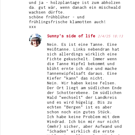
und ja - holzplantage ist zum abholzen
da. gut wär, wenn danach ein mischwald
wachsen dürfte.
schöne frühblüher - und
frühlingsfrische klamotten auch!
xxx
Sunny's side of life
2/4/25 18:13
Nein. Es ist eine Tanne. Eine
Weißtanne. Links nebendran hat
sich allerdings wirklich eine
Fichte gekuschelt. Immer wenn
die Tanne Wipfel bekommt und
blüht ernte ich die und mache
Tannenwipfelsaft daraus. Eine
Kiefer "kann" das nicht.
Nein. Wir haben keine Felsen.
Der Ort liegt am südlichen Ende
der Schotterebene. Im südlichen
Wald "wechselt" der Landkreis
und es wird hügelig. Bis zu
echten "Bergen" ist es aber
schon noch ein gutes Stück.
Ich habe keine Problem mit dem
Windrad. Ich bin mir nur nicht
(mehr) sicher, aber Aufwand und
"Schaden" wirklich die erste