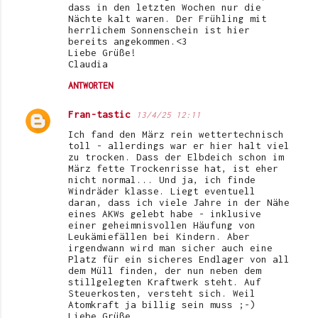
dass in den letzten Wochen nur die
Nächte kalt waren. Der Frühling mit
herrlichem Sonnenschein ist hier
bereits angekommen.<3
Liebe Grüße!
Claudia
ANTWORTEN
Fran-tastic
13/4/25 12:11
Ich fand den März rein wettertechnisch
toll - allerdings war er hier halt viel
zu trocken. Dass der Elbdeich schon im
März fette Trockenrisse hat, ist eher
nicht normal... Und ja, ich finde
Windräder klasse. Liegt eventuell
daran, dass ich viele Jahre in der Nähe
eines AKWs gelebt habe - inklusive
einer geheimnisvollen Häufung von
Leukämiefällen bei Kindern. Aber
irgendwann wird man sicher auch eine
Platz für ein sicheres Endlager von all
dem Müll finden, der nun neben dem
stillgelegten Kraftwerk steht. Auf
Steuerkosten, versteht sich. Weil
Atomkraft ja billig sein muss ;-)
Liebe Grüße