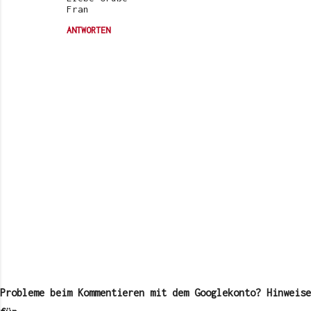
Fran
ANTWORTEN
K
o
m
Probleme beim Kommentieren mit dem Googlekonto? Hinweise
m