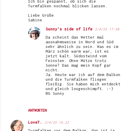
Ich bin gespannt, ob sich die
t
Turmfalken nochmal blicken lassen.
a
Liebe Grüße
r
Sabine
e
Sunny's side of life
2/4/25 17:50
Da scheint das Wetter mal
ausnahmsweise in Nord und Süd
sehr ähnlich zu sein. Was es im
März schön warm war, ist es
jetzt kalt. Südostwind vom
Feinsten. Ohne Mütze trotz
Sonne? Das mag mein Kopf gar
nicht.
Ja. Heute war ich auf dem Balkon
und die Turmfalken fliegen
fleißig. Sie haben mich entdeckt
und gleich losgeschimpft. :-)
BG Sunny
ANTWORTEN
LoveT.
2/4/25 16:22
Turmfalken vor dem Balkon, das ist ja