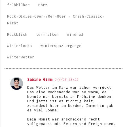
frühblüher
März
Rock-Oldies-60er-70er-80er - Crash-Classic-
Night
Rückblick
turmfalken
windrad
winterlooks
winterspaziergänge
winterwetter
Sabine Gimm
2/4/25 08:22
K
Das Wetter im März war schon verrückt.
o
Das eine Wochenende war so warm, da
konnte man bereits an Frühling denken.
m
Und jetzt ist es richtig kalt,
zumindest hier im Norden. Immerhin gab
m
es viel Sonne.
e
Dein Monat war anscheidend recht
n
vollgepackt mit Feiern und Ereignissen.