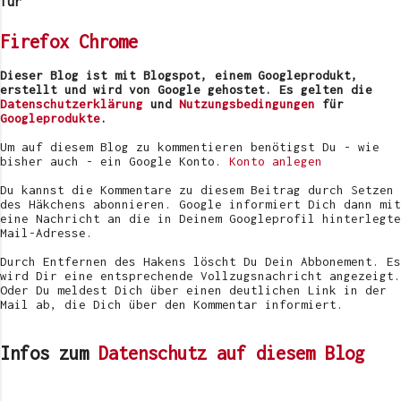
e
für
n
t
Firefox
Chrome
a
r
v
Dieser Blog ist mit Blogspot, einem Googleprodukt,
e
erstellt und wird von Google gehostet. Es gelten die
r
Datenschutzerklärung
und
Nutzungsbedingungen
für
ö
Googleprodukte
.
f
f
Um auf diesem Blog zu kommentieren benötigst Du - wie
e
bisher auch - ein Google Konto.
Konto anlegen
n
t
Du kannst die Kommentare zu diesem Beitrag durch Setzen
l
des Häkchens abonnieren. Google informiert Dich dann mit
i
eine Nachricht an die in Deinem Googleprofil hinterlegte
c
Mail-Adresse.
h
e
Durch Entfernen des Hakens löscht Du Dein Abbonement. Es
n
wird Dir eine entsprechende Vollzugsnachricht angezeigt.
Oder Du meldest Dich über einen deutlichen Link in der
Mail ab, die Dich über den Kommentar informiert.
Infos zum
Datenschutz auf diesem Blog