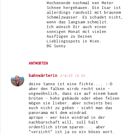
Wochenende nochmal nen Meter
Schnee hergehauen. Die Isar ist
allerdings randvoll mit braunem
Schmelzwasser. Es schadet nicht,
wenn das langsam schmilzt.
Ich wünsch Dir auch einen
sonnigen Monat mit vielen
Ausflügen zu Deinen
Lieblingsspots in Wien.
BG Sunny
ANTWORTEN
bahnwärterin
2/4/25 16:55
deine tanne ist eine fichte.... :-D
aber den falken wirds recht sein -
ungewöhnlich, dass sie auf einem baum
brüten - hohe gebäude oder eben felsen
mögen sie lieber. aber scheints bei
euch nicht zu geben - sieht man das
panorama mit dem windrad.
apropo - wer kein windrad in der
nachbarschaft will, soll halt
ordentlich strom sparen.... aber
"verzicht" ist ja so ein böses wort.