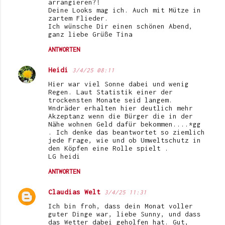
arrangieren?!
Deine Looks mag ich. Auch mit Mütze in
zartem Flieder.
Ich wünsche Dir einen schönen Abend,
ganz liebe Grüße Tina
ANTWORTEN
Heidi
3/4/25 08:11
Hier war viel Sonne dabei und wenig
Regen. Laut Statistik einer der
trockensten Monate seid langem.
Wndräder erhalten hier deutlich mehr
Akzeptanz wenn die Bürger die in der
Nähe wohnen Geld dafür bekommen....*gg
. Ich denke das beantwortet so ziemlich
jede Frage, wie und ob Umweltschutz in
den Köpfen eine Rolle spielt .
LG heidi
ANTWORTEN
Claudias Welt
3/4/25 11:31
Ich bin froh, dass dein Monat voller
guter Dinge war, liebe Sunny, und dass
das Wetter dabei geholfen hat. Gut,