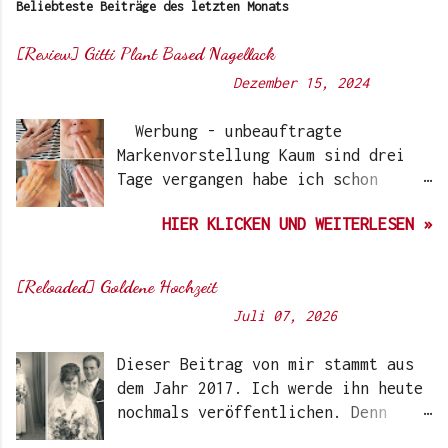
Beliebteste Beiträge des letzten Monats
[Review] Gitti Plant Based Nagellack
Von
Sunny's side of life
-
Dezember 15, 2024
Werbung - unbeauftragte
Markenvorstellung Kaum sind drei
Tage vergangen habe ich schon
wieder einen „Beauty-Tipp“ für
HIER KLICKEN UND WEITERLESEN »
Euch. Aber nach 6 Monate, wo ich
die Nagellacke bzw. den Remover
jetzt getestet habe, kann ich ein
[Reloaded] Goldene Hochzeit
durchwegs positives Ergebnis
Von
Sunny's side of life
-
Juli 07, 2026
vermelden. Die meisten dürften
Gitti Nagellacke schon von
Dieser Beitrag von mir stammt aus
Instagram kennen. Auch Ari hat auf
dem Jahr 2017. Ich werde ihn heute
ihrem Blog schon darüber
nochmals veröffentlichen. Denn
berichtet. Ich selbst wurde das
heute würden meine Eltern Ihren
erste Mal im Coronawinter 20/21