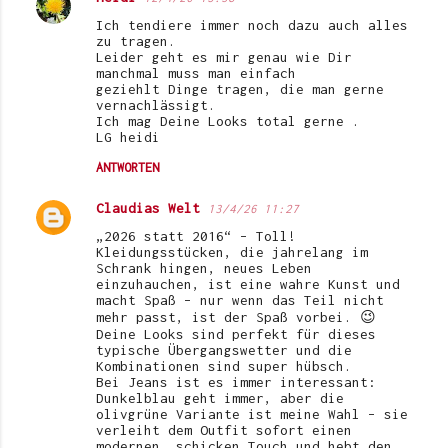
Ich tendiere immer noch dazu auch alles
zu tragen.
Leider geht es mir genau wie Dir
manchmal muss man einfach
geziehlt Dinge tragen, die man gerne
vernachlässigt.
Ich mag Deine Looks total gerne .
LG heidi
ANTWORTEN
Claudias Welt
13/4/26 11:27
„2026 statt 2016“ – Toll!
Kleidungsstücken, die jahrelang im
Schrank hingen, neues Leben
einzuhauchen, ist eine wahre Kunst und
macht Spaß – nur wenn das Teil nicht
mehr passt, ist der Spaß vorbei. 😉
Deine Looks sind perfekt für dieses
typische Übergangswetter und die
Kombinationen sind super hübsch.
Bei Jeans ist es immer interessant:
Dunkelblau geht immer, aber die
olivgrüne Variante ist meine Wahl – sie
verleiht dem Outfit sofort einen
modernen, schicken Touch und hebt den