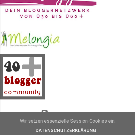
Durchfeiere. Durchrede. Durch...
was auch immer . Schlafmangel
ausgleichen zu müssen,
möglicherweise 1-2 Nächte gar
nicht zu schlafen, weil ich
Wichtiges zu tun habe...
Powered by Blogger
Wir setzen essenzielle Session-Cookies ein.
Inhalt und Bilder sind Eigentum von Sunny's side of life (2011 - 2019)
DATENSCHUTZERKLÄRUNG