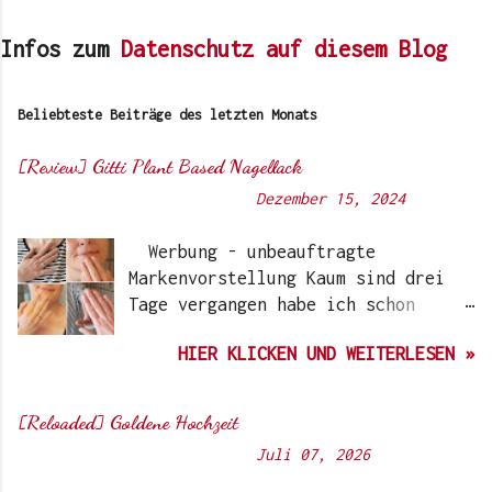
Infos zum
Datenschutz auf diesem Blog
Beliebteste Beiträge des letzten Monats
[Review] Gitti Plant Based Nagellack
Von
Sunny's side of life
-
Dezember 15, 2024
Werbung - unbeauftragte
Markenvorstellung Kaum sind drei
Tage vergangen habe ich schon
wieder einen „Beauty-Tipp“ für
HIER KLICKEN UND WEITERLESEN »
Euch. Aber nach 6 Monate, wo ich
die Nagellacke bzw. den Remover
jetzt getestet habe, kann ich ein
[Reloaded] Goldene Hochzeit
durchwegs positives Ergebnis
Von
Sunny's side of life
-
Juli 07, 2026
vermelden. Die meisten dürften
Gitti Nagellacke schon von