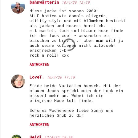
bahnwärterin
10/4/26 12:39
diese jacke ist sooooo 2000!
ALLE hatten wir damals olivgrün,
utility-style und mit blümchen bestickt
als jacken und hosen! herrlich.
mit mantel, tuch und blauer hose finde
ich den look cool - ansonsten ein
bisschen zu brav..... aber man will ja
auch seine kollegen nicht allzusehr
erschrecken ;-D
rock´n roll! xxx
ANTWORTEN
LoveT.
10/4/26 17:19
Finde beide Varianten hübsch. Mit der
blauen Jeans spricht mich der Look ein
bisserl mehr an. Wobei ich die
olivgrüne Hose toll finde.
Schönes Wochenende liebe Sunny und
herzlichen Gruß zu dir
ANTWORTEN
Heidi
12/4/26 15:38