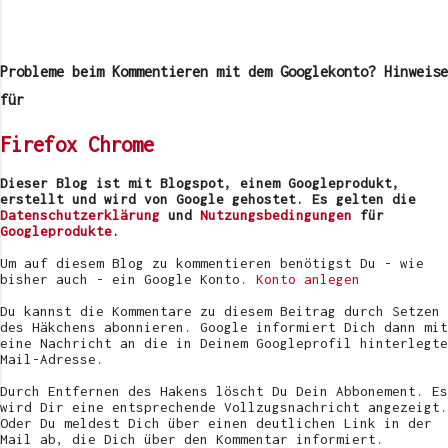
K
o
m
Probleme beim Kommentieren mit dem Googlekonto? Hinweise
m
e
für
n
t
Firefox
Chrome
a
r
v
Dieser Blog ist mit Blogspot, einem Googleprodukt,
e
erstellt und wird von Google gehostet. Es gelten die
r
Datenschutzerklärung
und
Nutzungsbedingungen
für
ö
Googleprodukte
.
f
f
Um auf diesem Blog zu kommentieren benötigst Du - wie
e
bisher auch - ein Google Konto.
Konto anlegen
n
t
Du kannst die Kommentare zu diesem Beitrag durch Setzen
l
des Häkchens abonnieren. Google informiert Dich dann mit
i
eine Nachricht an die in Deinem Googleprofil hinterlegte
c
Mail-Adresse.
h
e
Durch Entfernen des Hakens löscht Du Dein Abbonement. Es
n
wird Dir eine entsprechende Vollzugsnachricht angezeigt.
Oder Du meldest Dich über einen deutlichen Link in der
Mail ab, die Dich über den Kommentar informiert.