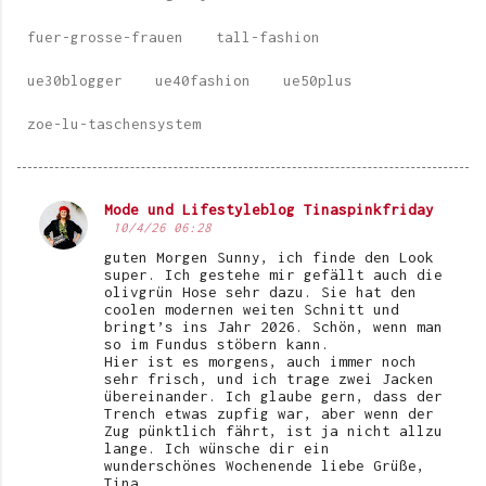
fuer-grosse-frauen
tall-fashion
ue30blogger
ue40fashion
ue50plus
zoe-lu-taschensystem
Mode und Lifestyleblog Tinaspinkfriday
K
10/4/26 06:28
o
guten Morgen Sunny, ich finde den Look
super. Ich gestehe mir gefällt auch die
m
olivgrün Hose sehr dazu. Sie hat den
coolen modernen weiten Schnitt und
m
bringt’s ins Jahr 2026. Schön, wenn man
e
so im Fundus stöbern kann.
Hier ist es morgens, auch immer noch
n
sehr frisch, und ich trage zwei Jacken
übereinander. Ich glaube gern, dass der
t
Trench etwas zupfig war, aber wenn der
Zug pünktlich fährt, ist ja nicht allzu
a
lange. Ich wünsche dir ein
r
wunderschönes Wochenende liebe Grüße,
Tina