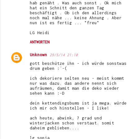
hab genäht . Was auch sonst . Ok mich
hat ein Schnitt den ganzen Tag
beschäftigt . Ob ich den allerdings
noch mal nähe ... keine Ahnung . Aber
nun ist es fertig ... "freu"
LG Heidi
ANTWORTEN
Unknown
29/5/14 21:10
gott beschütze ihn - ich würde sonstwas
drum geben :´-(
ich dekoriere selten neu - meist kommt
nur was dazu. das andere nennt sich
aufräumen, damit man die deko wieder
sehen kann :-D
dein kettendingsbums ist ja mega. würde
ich mir och hinstellen - I like!
ach heute, abwink, 7 grad und
winterjacken schon verstaut. somit
daheim geblieben....
lg sonja