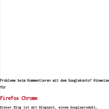
K
o
m
Probleme beim Kommentieren mit dem Googlekonto? Hinweise
m
e
für
n
t
Firefox
Chrome
a
r
v
Dieser Blog ist mit Blogspot, einem Googleprodukt,