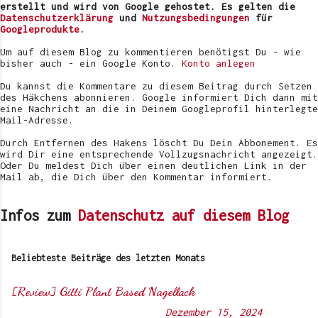
e
erstellt und wird von Google gehostet. Es gelten die
r
Datenschutzerklärung
und
Nutzungsbedingungen
für
ö
Googleprodukte
.
f
f
Um auf diesem Blog zu kommentieren benötigst Du - wie
e
bisher auch - ein Google Konto.
Konto anlegen
n
t
Du kannst die Kommentare zu diesem Beitrag durch Setzen
l
des Häkchens abonnieren. Google informiert Dich dann mit
i
eine Nachricht an die in Deinem Googleprofil hinterlegte
c
Mail-Adresse.
h
e
Durch Entfernen des Hakens löscht Du Dein Abbonement. Es
n
wird Dir eine entsprechende Vollzugsnachricht angezeigt.
Oder Du meldest Dich über einen deutlichen Link in der
Mail ab, die Dich über den Kommentar informiert.
Infos zum
Datenschutz auf diesem Blog
Beliebteste Beiträge des letzten Monats
[Review] Gitti Plant Based Nagellack
Von
Sunny's side of life
-
Dezember 15, 2024