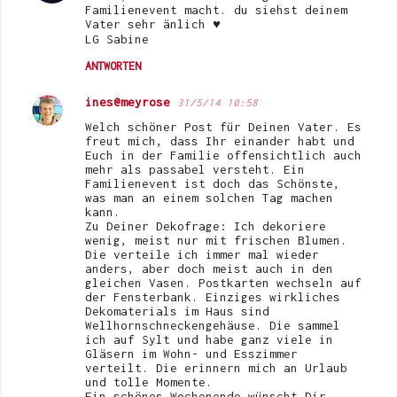
Familienevent macht. du siehst deinem
Vater sehr änlich ♥
LG Sabine
ANTWORTEN
ines@meyrose
31/5/14 10:58
Welch schöner Post für Deinen Vater. Es
freut mich, dass Ihr einander habt und
Euch in der Familie offensichtlich auch
mehr als passabel versteht. Ein
Familienevent ist doch das Schönste,
was man an einem solchen Tag machen
kann.
Zu Deiner Dekofrage: Ich dekoriere
wenig, meist nur mit frischen Blumen.
Die verteile ich immer mal wieder
anders, aber doch meist auch in den
gleichen Vasen. Postkarten wechseln auf
der Fensterbank. Einziges wirkliches
Dekomaterials im Haus sind
Wellhornschneckengehäuse. Die sammel
ich auf Sylt und habe ganz viele in
Gläsern im Wohn- und Esszimmer
verteilt. Die erinnern mich an Urlaub
und tolle Momente.
Ein schönes Wochenende wünscht Dir