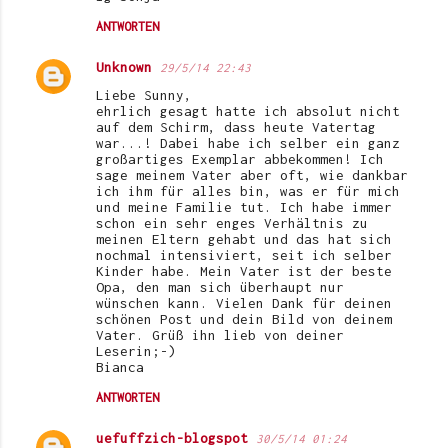
ANTWORTEN
Unknown
29/5/14 22:43
Liebe Sunny,
ehrlich gesagt hatte ich absolut nicht
auf dem Schirm, dass heute Vatertag
war...! Dabei habe ich selber ein ganz
großartiges Exemplar abbekommen! Ich
sage meinem Vater aber oft, wie dankbar
ich ihm für alles bin, was er für mich
und meine Familie tut. Ich habe immer
schon ein sehr enges Verhältnis zu
meinen Eltern gehabt und das hat sich
nochmal intensiviert, seit ich selber
Kinder habe. Mein Vater ist der beste
Opa, den man sich überhaupt nur
wünschen kann. Vielen Dank für deinen
schönen Post und dein Bild von deinem
Vater. Grüß ihn lieb von deiner
Leserin;-)
Bianca
ANTWORTEN
uefuffzich-blogspot
30/5/14 01:24