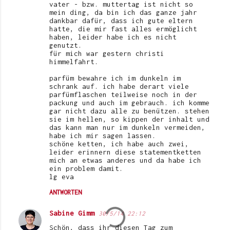
vater - bzw. muttertag ist nicht so
mein ding, da bin ich das ganze jahr
dankbar dafür, dass ich gute eltern
hatte, die mir fast alles ermöglicht
haben, leider habe ich es nicht
genutzt.
für mich war gestern christi
himmelfahrt.
parfüm bewahre ich im dunkeln im
schrank auf. ich habe derart viele
parfümflaschen teilweise noch in der
packung und auch im gebrauch. ich komme
gar nicht dazu alle zu benützen. stehen
sie im hellen, so kippen der inhalt und
das kann man nur im dunkeln vermeiden,
habe ich mir sagen lassen.
schöne ketten, ich habe auch zwei,
leider erinnern diese statementketten
mich an etwas anderes und da habe ich
ein problem damit.
lg eva
ANTWORTEN
Sabine Gimm
30/5/14 22:12
Schön, dass ihr diesen Tag zum