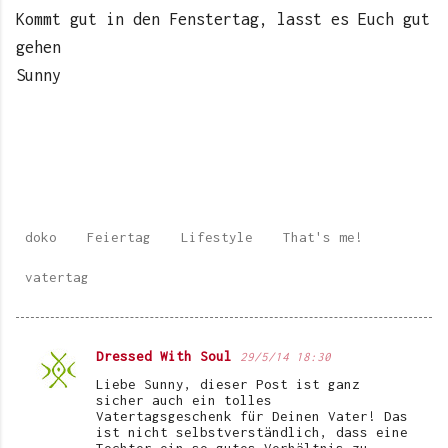
Kommt gut in den Fenstertag, lasst es Euch gut
gehen
Sunny
doko
Feiertag
Lifestyle
That's me!
vatertag
Dressed With Soul
29/5/14 18:30
K
Liebe Sunny, dieser Post ist ganz
o
sicher auch ein tolles
Vatertagsgeschenk für Deinen Vater! Das
m
ist nicht selbstverständlich, dass eine
Tochter ein so gutes Verhältnis zu