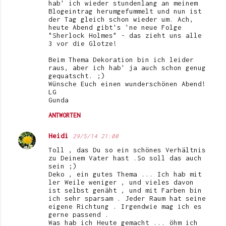
hab' ich wieder stundenlang an meinem
Blogeintrag herumgefummelt und nun ist
der Tag gleich schon wieder um. Ach,
heute Abend gibt's 'ne neue Folge
"Sherlock Holmes" - das zieht uns alle
3 vor die Glotze!
Beim Thema Dekoration bin ich leider
raus, aber ich hab' ja auch schon genug
gequatscht. ;)
Wünsche Euch einen wunderschönen Abend!
LG
Gunda
ANTWORTEN
Heidi
29/5/14 21:00
Toll , das Du so ein schönes Verhältnis
zu Deinem Vater hast .So soll das auch
sein ;)
Deko , ein gutes Thema ... Ich hab mit
ler Weile weniger , und vieles davon
ist selbst genäht , und mit Farben bin
ich sehr sparsam . Jeder Raum hat seine
eigene Richtung . Irgendwie mag ich es
gerne passend .
Was hab ich Heute gemacht ... öhm ich