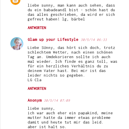
liebe sunny, man kann auch sehen, dass
du ein babadeandl bist - schön hast du
das alles geschrieben, da wird er sich
gefreut haben! lg, bärbel
ANTWORTEN
Glam up your Lifestyle
30/5/14 06:33
Liebe SUnny, das hört sich doch, trotz
schlechtem Wetter, nach einen schönen
Tag an. Umdekorieren sollte ich auch
mal wieder. Ich finde es ganz toll, was
für ein herzliches Verhältnis du zu
deinem Vater hast. Bei mir ist das
leider nichts so gegeben.
LG Cla
ANTWORTEN
Anonym
30/5/14 07:09
liebe sunny,
ich war auch eher ein papakind, meine
mutter hatte da immer etwas probleme
damit und heute tut mir das leid.
aber ist halt so.