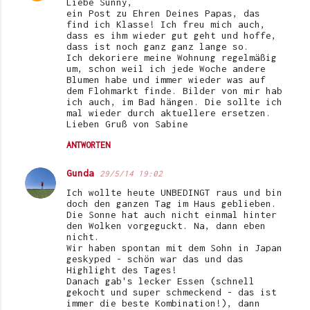
Liebe Sunny,
ein Post zu Ehren Deines Papas, das
find ich Klasse! Ich freu mich auch,
dass es ihm wieder gut geht und hoffe,
dass ist noch ganz ganz lange so.
Ich dekoriere meine Wohnung regelmäßig
um, schon weil ich jede Woche andere
Blumen habe und immer wieder was auf
dem Flohmarkt finde. Bilder von mir hab
ich auch, im Bad hängen. Die sollte ich
mal wieder durch aktuellere ersetzen.
Lieben Gruß von Sabine
ANTWORTEN
Gunda
29/5/14 19:02
Ich wollte heute UNBEDINGT raus und bin
doch den ganzen Tag im Haus geblieben.
Die Sonne hat auch nicht einmal hinter
den Wolken vorgeguckt. Na, dann eben
nicht.
Wir haben spontan mit dem Sohn in Japan
geskyped - schön war das und das
Highlight des Tages!
Danach gab's lecker Essen (schnell
gekocht und super schmeckend - das ist
immer die beste Kombination!), dann