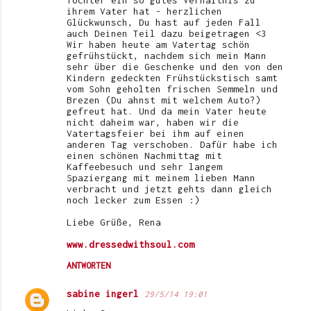
m
ihrem Vater hat - herzlichen
e
Glückwunsch, Du hast auf jeden Fall
auch Deinen Teil dazu beigetragen <3
n
Wir haben heute am Vatertag schön
gefrühstückt, nachdem sich mein Mann
t
sehr über die Geschenke und den von den
Kindern gedeckten Frühstückstisch samt
a
vom Sohn geholten frischen Semmeln und
r
Brezen (Du ahnst mit welchem Auto?)
gefreut hat. Und da mein Vater heute
e
nicht daheim war, haben wir die
Vatertagsfeier bei ihm auf einen
anderen Tag verschoben. Dafür habe ich
einen schönen Nachmittag mit
Kaffeebesuch und sehr langem
Spaziergang mit meinem lieben Mann
verbracht und jetzt gehts dann gleich
noch lecker zum Essen :)
Liebe Grüße, Rena
www.dressedwithsoul.com
ANTWORTEN
sabine ingerl
29/5/14 19:01