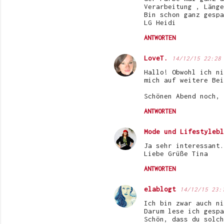
m
Verarbeitung , Länge
e
Bin schon ganz gespa
LG Heidi
n
ANTWORTEN
t
a
LoveT.
14/12/15 22:28
r
Hallo! Obwohl ich ni
mich auf weitere Bei
e
Schönen Abend noch, 
ANTWORTEN
Mode und Lifestylebl
Ja sehr interessant.
Liebe Grüße Tina
ANTWORTEN
elablogt
14/12/15 23:
Ich bin zwar auch ni
Darum lese ich gespa
Schön, dass du solch