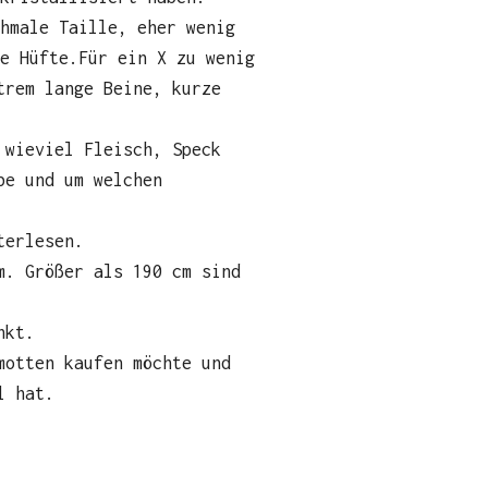
hmale Taille, eher wenig
e Hüfte.Für ein X zu wenig
trem lange Beine, kurze
 wieviel Fleisch, Speck
be und um welchen
terlesen.
m. Größer als 190 cm sind
nkt.
motten kaufen möchte und
l hat.