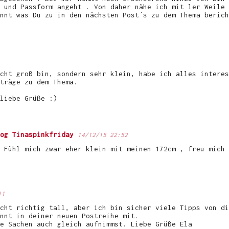
 und Passform angeht . Von daher nähe ich mit ler Weile 
nnt was Du zu in den nächsten Post´s zu dem Thema berich
cht groß bin, sondern sehr klein, habe ich alles interes
träge zu dem Thema.
liebe Grüße :)
og Tinaspinkfriday
14/12/15 22:52
 Fühl mich zwar eher klein mit meinen 172cm , freu mich 
11
cht richtig tall, aber ich bin sicher viele Tipps von di
nnt in deiner neuen Postreihe mit.
e Sachen auch gleich aufnimmst. Liebe Grüße Ela