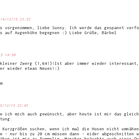
14/12/15 23:52
s vorgenommen, liebe Sunny. Ich werde das gespannt verfo
s auf Augenhöhe begegnen :) Liebe Grüße, Bärbel
15 14:50
kleiner Zwerg (1,64!)!Ist aber immer wieder interessant,
er wieder etwas Neues!:)
m
5/12/15 22:45
e ich mich auch gewünscht, aber heute ist mir das gleich
tung.
 Kurzgrößen suchen, wenn ich mal die Hosen nicht umnähen
e - nur bis zu 20 cm müssen dann - eider abgeschnitten w
ähen ist mir zu fummelig. Manches bräuchte auch einer Ov