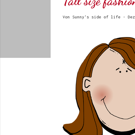
Tall size fashi
Von
Sunny's side of life
-
Dez