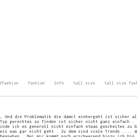
dfashion
fashion
Info
tall size
tall size fas
, Und die Problematik die damit einhergeht ist sicher al
Typ gerechtes zu finden ist sicher nicht ganz einfach . 
inde ich es generell nicht einfach etwas gescheites zu b
eis was gar nicht geht . Zu dem sind viele Trends .... m
bgesehen . Bei mir kommt noch erschwerend hinzu ich bin 