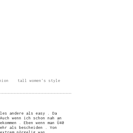
hion
tall women's style
les andere als easy . Da
Auch wenn ich schon nah an
ekommen . Eben wenn man Ü40
ehr als bescheiden . Von
extrem nörgelig was