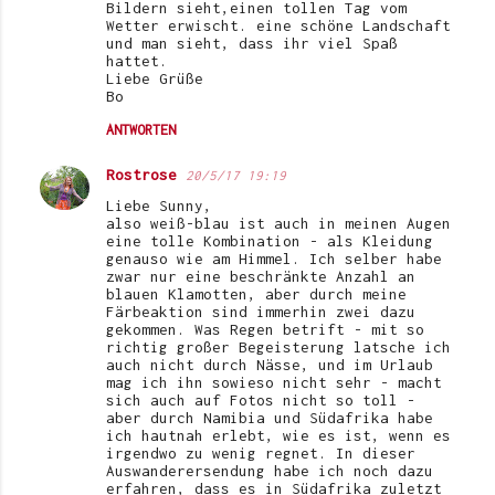
Bildern sieht,einen tollen Tag vom
Wetter erwischt. eine schöne Landschaft
und man sieht, dass ihr viel Spaß
hattet.
Liebe Grüße
Bo
ANTWORTEN
Rostrose
20/5/17 19:19
Liebe Sunny,
also weiß-blau ist auch in meinen Augen
eine tolle Kombination - als Kleidung
genauso wie am Himmel. Ich selber habe
zwar nur eine beschränkte Anzahl an
blauen Klamotten, aber durch meine
Färbeaktion sind immerhin zwei dazu
gekommen. Was Regen betrift - mit so
richtig großer Begeisterung latsche ich
auch nicht durch Nässe, und im Urlaub
mag ich ihn sowieso nicht sehr - macht
sich auch auf Fotos nicht so toll -
aber durch Namibia und Südafrika habe
ich hautnah erlebt, wie es ist, wenn es
irgendwo zu wenig regnet. In dieser
Auswanderersendung habe ich noch dazu
erfahren, dass es in Südafrika zuletzt