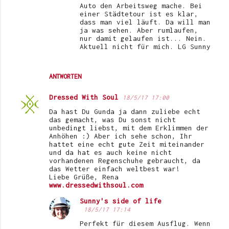
Auto den Arbeitsweg mache. Bei
einer Städtetour ist es klar,
dass man viel läuft. Da will man
ja was sehen. Aber rumlaufen,
nur damit gelaufen ist... Nein.
Aktuell nicht für mich. LG Sunny
ANTWORTEN
Dressed With Soul
18/5/17 17:00
Da hast Du Gunda ja dann zuliebe echt
das gemacht, was Du sonst nicht
unbedingt liebst, mit dem Erklimmen der
Anhöhen :) Aber ich sehe schon, Ihr
hattet eine echt gute Zeit miteinander
und da hat es auch keine nicht
vorhandenen Regenschuhe gebraucht, da
das Wetter einfach weltbest war!
Liebe Grüße, Rena
www.dressedwithsoul.com
Sunny's side of life
18/5/17 17:14
Perfekt für diesem Ausflug. Wenn