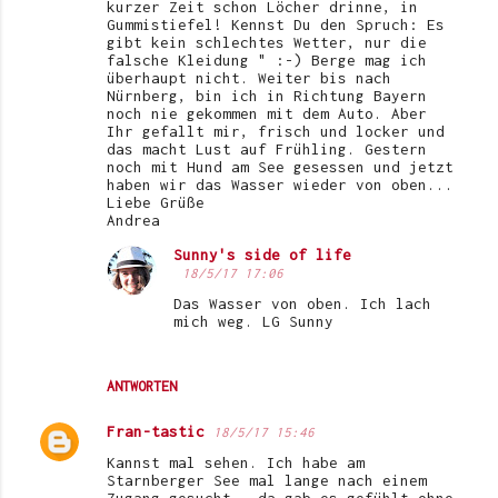
kurzer Zeit schon Löcher drinne, in
Gummistiefel! Kennst Du den Spruch: Es
gibt kein schlechtes Wetter, nur die
falsche Kleidung " :-) Berge mag ich
überhaupt nicht. Weiter bis nach
Nürnberg, bin ich in Richtung Bayern
noch nie gekommen mit dem Auto. Aber
Ihr gefallt mir, frisch und locker und
das macht Lust auf Frühling. Gestern
noch mit Hund am See gesessen und jetzt
haben wir das Wasser wieder von oben...
Liebe Grüße
Andrea
Sunny's side of life
18/5/17 17:06
Das Wasser von oben. Ich lach
mich weg. LG Sunny
ANTWORTEN
Fran-tastic
18/5/17 15:46
Kannst mal sehen. Ich habe am
Starnberger See mal lange nach einem
Zugang gesucht - da gab es gefühlt ohne