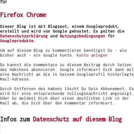
e
für
n
t
Firefox
Chrome
a
r
v
Dieser Blog ist mit Blogspot, einem Googleprodukt,
e
erstellt und wird von Google gehostet. Es gelten die
r
Datenschutzerklärung
und
Nutzungsbedingungen
für
ö
Googleprodukte
.
f
f
Um auf diesem Blog zu kommentieren benötigst Du - wie
e
bisher auch - ein Google Konto.
Konto anlegen
n
t
Du kannst die Kommentare zu diesem Beitrag durch Setzen
l
des Häkchens abonnieren. Google informiert Dich dann mit
i
eine Nachricht an die in Deinem Googleprofil hinterlegte
c
Mail-Adresse.
h
e
Durch Entfernen des Hakens löscht Du Dein Abbonement. Es
n
wird Dir eine entsprechende Vollzugsnachricht angezeigt.
Oder Du meldest Dich über einen deutlichen Link in der
Mail ab, die Dich über den Kommentar informiert.
Infos zum
Datenschutz auf diesem Blog