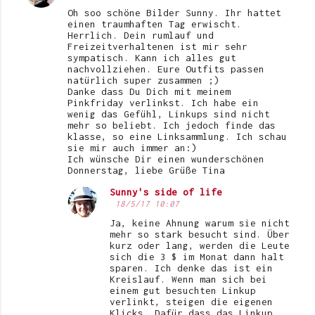
o
Oh soo schöne Bilder Sunny. Ihr hattet
einen traumhaften Tag erwischt.
m
Herrlich. Dein rumlauf und
Freizeitverhaltenen ist mir sehr
m
sympatisch. Kann ich alles gut
e
nachvollziehen. Eure Outfits passen
natürlich super zusammen ;)
n
Danke dass Du Dich mit meinem
Pinkfriday verlinkst. Ich habe ein
t
wenig das Gefühl, Linkups sind nicht
mehr so beliebt. Ich jedoch finde das
a
klasse, so eine Linksammlung. Ich schau
r
sie mir auch immer an:)
Ich wünsche Dir einen wunderschönen
e
Donnerstag, liebe Grüße Tina
Sunny's side of life
18/5/17 10:07
Ja, keine Ahnung warum sie nicht
mehr so stark besucht sind. Über
kurz oder lang, werden die Leute
sich die 3 $ im Monat dann halt
sparen. Ich denke das ist ein
Kreislauf. Wenn man sich bei
einem gut besuchten Linkup
verlinkt, steigen die eigenen
Klicks. Dafür dass das Linkup