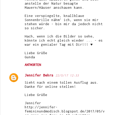
anstelle der Natur besagte
Mauern/Häuser anschauen kann.
Eine verspiegelte, knallblaue
Sonnenbrille nähm' ich, wenn sie mir
stehen würde - bin mir da jedoch nicht
so sicher.
Hach, wenn ich die Bilder so sehe,
könnte ich echt gleich wieder ... - es
war ein genialer Tag mit Dir!!! ♥
Liebe Grüße
Gunda
ANTWORTEN
Jennifer Behrs
22/5/17 12:33
Sieht nach einem tollen Ausflug aus.
Danke für online stellen!
Liebe Grüße
Jennifer
http://jennifer-
femininundmodisch.blogspot.de/2017/05/v