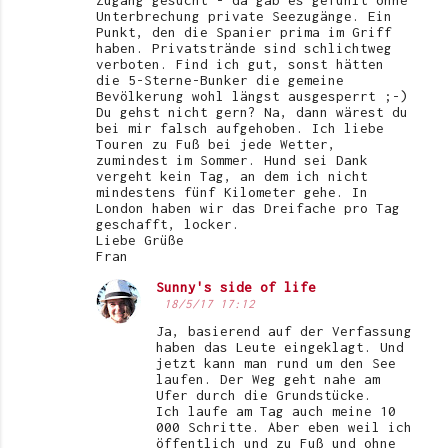
Unterbrechung private Seezugänge. Ein
Punkt, den die Spanier prima im Griff
haben. Privatstrände sind schlichtweg
verboten. Find ich gut, sonst hätten
die 5-Sterne-Bunker die gemeine
Bevölkerung wohl längst ausgesperrt ;-)
Du gehst nicht gern? Na, dann wärest du
bei mir falsch aufgehoben. Ich liebe
Touren zu Fuß bei jede Wetter,
zumindest im Sommer. Hund sei Dank
vergeht kein Tag, an dem ich nicht
mindestens fünf Kilometer gehe. In
London haben wir das Dreifache pro Tag
geschafft, locker.
Liebe Grüße
Fran
Sunny's side of life
18/5/17 17:12
Ja, basierend auf der Verfassung
haben das Leute eingeklagt. Und
jetzt kann man rund um den See
laufen. Der Weg geht nahe am
Ufer durch die Grundstücke.
Ich laufe am Tag auch meine 10
000 Schritte. Aber eben weil ich
öffentlich und zu Fuß und ohne