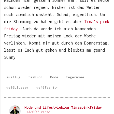
Nachdem hier gestern Sommer war, soll es heute
schon wieder regnen. Bisher ist das Wetter
noch ziemlich unsteht. Schad, eigentlich. Um
die Stimmung zu haben gibt es aber
Tina's pink
friday
. Auch da werde ich mich kommenden
Freitag wieder mit meinem Look der Woche
verlinken. Kommt mir gut durch den Donnerstag,
lasst es Euch gut gehen und bleibts ma gsund
Sunny
ausflug
fashion
Mode
tegernsee
ue30blogger
ue40fashion
Mode und Lifestyleblog Tinaspinkfriday
K
18/5/17 06:42