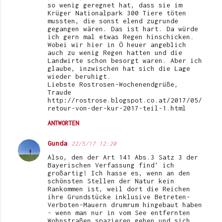
so wenig geregnet hat, dass sie im
Krüger Nationalpark 300 Tiere töten
mussten, die sonst elend zugrunde
gegangen wären. Das ist hart. Da würde
ich gern mal etwas Regen hinschicken.
Wobei wir hier in Ö heuer angeblich
auch zu wenig Regen hatten und die
Landwirte schon besorgt waren. Aber ich
glaube, inzwischen hat sich die Lage
wieder beruhigt.
Liebste Rostrosen-Wochenendgrüße,
Traude
http://rostrose.blogspot.co.at/2017/05/
retour-von-der-kur-2017-teil-1.html
ANTWORTEN
Gunda
22/5/17 12:20
Also, den der Art 141 Abs.3 Satz 3 der
Bayerischen Verfassung find' ich
großartig! Ich hasse es, wenn an den
schönsten Stellen der Natur kein
Rankommen ist, weil dort die Reichen
ihre Grundstücke inklusive Betreten-
Verboten-Mauern drumrum hingebaut haben
- wenn man nur in vom See entfernten
Wohnstraßen spazieren gehen und sich