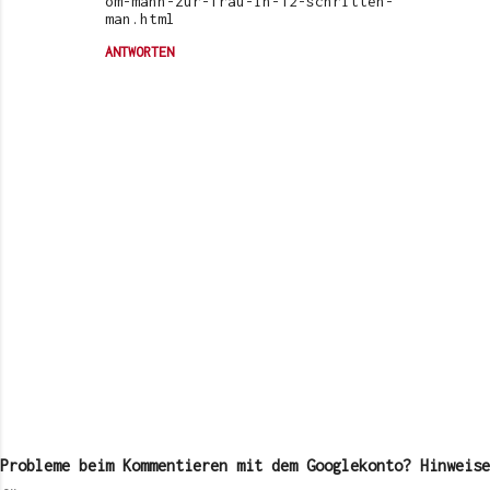
om-mann-zur-frau-in-12-schritten-
man.html
ANTWORTEN
K
o
m
Probleme beim Kommentieren mit dem Googlekonto? Hinweise
m