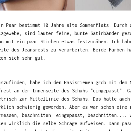
in Paar bestimmt 10 Jahre alte Sommerflats. Durch 
tzgewebe, sind lauter feine, bunte Satinbänder gez
an mit ein paar Stichen etwas festzunähen. Ich hab
eite des Jeansrests zu verarbeiten. Beide Farben h
zen sich sehr gut.
uszufinden, habe ich den Basisriemen grob mit dem 
frest an der Innenseite des Schuhs "eingepasst". G
etrisch zur Mittellinie des Schuhs. Das hätte auch
rklich schwierig geworden. Aber es war schon eine 
rmessen, beschnitten, eingepasst, beschnitten.... 
ten wirklich die selbe Schräge aufweisen. Dann pas