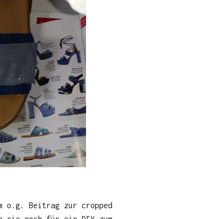
m o.g. Beitrag zur cropped
n sie noch für ein DIY zum