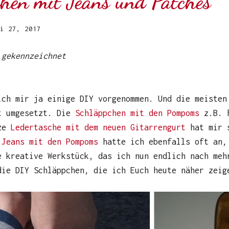
hen mit Jeans und Patches
i 27, 2017
 gekennzeichnet
ich mir ja einige DIY vorgenommen. Und die meisten
t umgesetzt. Die
Schläppchen mit den Pompoms
z.B. h
rze
Ledertasche mit dem neuen Gitarrengurt
hat mir s
 Jeans mit den Pompoms
hatte ich ebenfalls oft an,
e kreative Werkstück, das ich nun endlich nach meh
die DIY Schläppchen, die ich Euch heute näher zeig