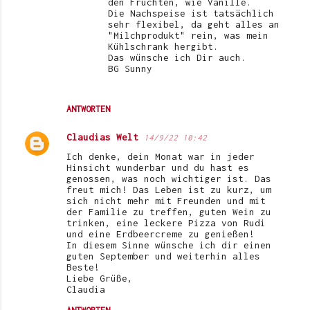
den Früchten, wie Vanille.
Die Nachspeise ist tatsächlich
sehr flexibel, da geht alles an
"Milchprodukt" rein, was mein
Kühlschrank hergibt.
Das wünsche ich Dir auch.
BG Sunny
ANTWORTEN
Claudias Welt
14/9/22 10:42
Ich denke, dein Monat war in jeder
Hinsicht wunderbar und du hast es
genossen, was noch wichtiger ist. Das
freut mich! Das Leben ist zu kurz, um
sich nicht mehr mit Freunden und mit
der Familie zu treffen, guten Wein zu
trinken, eine leckere Pizza von Rudi
und eine Erdbeercreme zu genießen!
In diesem Sinne wünsche ich dir einen
guten September und weiterhin alles
Beste!
Liebe Grüße,
Claudia