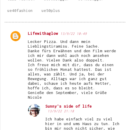
ue40fashion
ue50plus
Lifewithaglow
13/9/22 10:49
K
Lecker Pizza. Und dann mein
o
Lieblingstiramisu. Feine Sache.
Danke fürs Erwähnen und den Film werde
m
ich mir dann wohl auch noch ansehen
wollen. Vielen Dank also doppelt.
m
Ich freue mich mit dir, dass du einen
e
so fröhlichen Monat hattest. Das ist
alles, was zählt. Und ja, bei der
n
Bewegung. Alltags war ich ganz gut
dabei, schaue ich heute aufs Wetter,
t
hoffe ich, dass es so bleibt.
Genieße den September, viele Grüße
a
Nicole
r
Sunny's side of life
e
13/9/22 21:18
Ich habe einfach viel zu viel
hier in und ums Haus zu tun. Ich
bin mir noch nicht sicher, wie