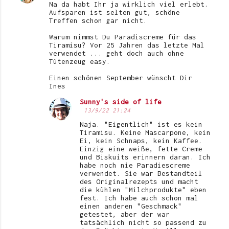
Na da habt Ihr ja wirklich viel erlebt.
Aufsparen ist selten gut, schöne
Treffen schon gar nicht.
Warum nimmst Du Paradiscreme für das
Tiramisu? Vor 25 Jahren das letzte Mal
verwendet ... geht doch auch ohne
Tütenzeug easy.
Einen schönen September wünscht Dir
Ines
Sunny's side of life
13/9/22 21:24
Naja. "Eigentlich" ist es kein
Tiramisu. Keine Mascarpone, kein
Ei, kein Schnaps, kein Kaffee.
Einzig eine weiße, fette Creme
und Biskuits erinnern daran. Ich
habe noch nie Paradiescreme
verwendet. Sie war Bestandteil
des Originalrezepts und macht
die kühlen "Milchprodukte" eben
fest. Ich habe auch schon mal
einen anderen "Geschmack"
getestet, aber der war
tatsächlich nicht so passend zu