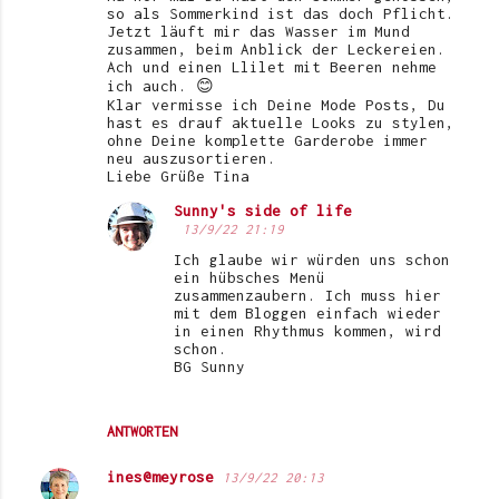
so als Sommerkind ist das doch Pflicht.
Jetzt läuft mir das Wasser im Mund
zusammen, beim Anblick der Leckereien.
Ach und einen Llilet mit Beeren nehme
ich auch. 😊
Klar vermisse ich Deine Mode Posts, Du
hast es drauf aktuelle Looks zu stylen,
ohne Deine komplette Garderobe immer
neu auszusortieren.
Liebe Grüße Tina
Sunny's side of life
13/9/22 21:19
Ich glaube wir würden uns schon
ein hübsches Menü
zusammenzaubern. Ich muss hier
mit dem Bloggen einfach wieder
in einen Rhythmus kommen, wird
schon.
BG Sunny
ANTWORTEN
ines@meyrose
13/9/22 20:13