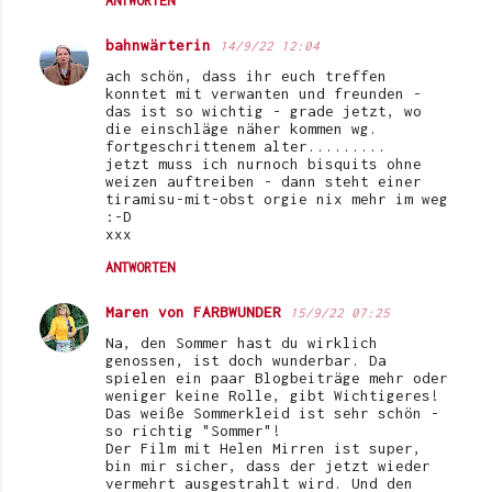
ANTWORTEN
bahnwärterin
14/9/22 12:04
ach schön, dass ihr euch treffen
konntet mit verwanten und freunden -
das ist so wichtig - grade jetzt, wo
die einschläge näher kommen wg.
fortgeschrittenem alter.........
jetzt muss ich nurnoch bisquits ohne
weizen auftreiben - dann steht einer
tiramisu-mit-obst orgie nix mehr im weg
:-D
xxx
ANTWORTEN
Maren von FARBWUNDER
15/9/22 07:25
Na, den Sommer hast du wirklich
genossen, ist doch wunderbar. Da
spielen ein paar Blogbeiträge mehr oder
weniger keine Rolle, gibt Wichtigeres!
Das weiße Sommerkleid ist sehr schön -
so richtig "Sommer"!
Der Film mit Helen Mirren ist super,
bin mir sicher, dass der jetzt wieder
vermehrt ausgestrahlt wird. Und den