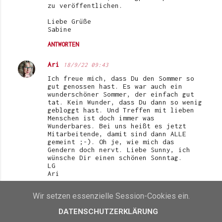
zu veröffentlichen.
Liebe Grüße
Sabine
ANTWORTEN
Ari
18/9/22 09:43
Ich freue mich, dass Du den Sommer so
gut genossen hast. Es war auch ein
wunderschöner Sommer, der einfach gut
tat. Kein Wunder, dass Du dann so wenig
gebloggt hast. Und Treffen mit lieben
Menschen ist doch immer was
Wunderbares. Bei uns heißt es jetzt
Mitarbeitende, damit sind dann ALLE
gemeint ;-). Oh je, wie mich das
Gendern doch nervt. Liebe Sunny, ich
wünsche Dir einen schönen Sonntag.
LG
Ari
ANTWORTEN
Wir setzen essenzielle Session-Cookies ein.
Heidi
19/9/22 09:01
DATENSCHUTZERKLÄRUNG