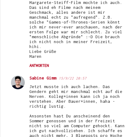
Margarete-Steiff-Film mochte ich auch.
Das sind eh Filme nach meinem
Geschmack, alles andere ist mir
manchmal echt zu "aufregend". Z.B.
solche "Games-of-Thrones-Serien könnt
ich mir never-ever anschauen, nach der
ersten Folge war mir schlecht. Zu viel
"menschliche Abgründe" :-D Die brauch
ich nicht noch in meiner Freizeit,
hihi.
Liebe Grüße
Maren
ANTWORTEN
Sabine Gimm
15/9/22 20:57
Jetzt musste ich auch lachen. Das
Gendern geht mir manchmal echt auf die
Nerven. Kolleg*innen kann ich ja noch
verstehen. Aber Bauer*innen, haha -
richtig lustig.
Ansonsten hast Du anscheinend den
Sommer genossen und in der Freizeit
nicht so viel am Computer gehockt. Kann
ich gut nachvollziehen. Ich schaffe es
auch nicht mehr, 3 Blogposts pro Woche