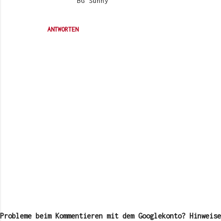
BG Sunny
ANTWORTEN
K
o
m
Probleme beim Kommentieren mit dem Googlekonto? Hinweise