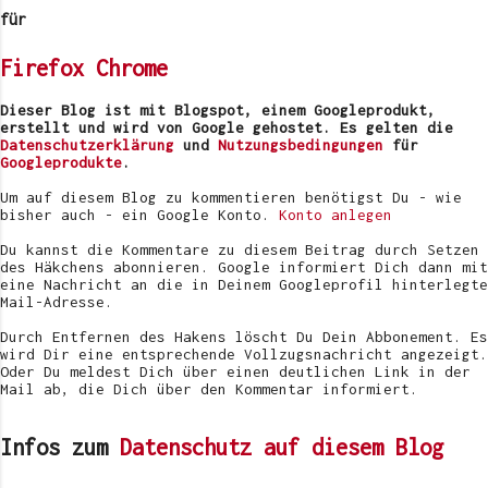
m
e
für
n
t
Firefox
Chrome
a
r
v
Dieser Blog ist mit Blogspot, einem Googleprodukt,
e
erstellt und wird von Google gehostet. Es gelten die
r
Datenschutzerklärung
und
Nutzungsbedingungen
für
ö
Googleprodukte
.
f
f
Um auf diesem Blog zu kommentieren benötigst Du - wie
e
bisher auch - ein Google Konto.
Konto anlegen
n
t
Du kannst die Kommentare zu diesem Beitrag durch Setzen
l
des Häkchens abonnieren. Google informiert Dich dann mit
i
eine Nachricht an die in Deinem Googleprofil hinterlegte
c
Mail-Adresse.
h
e
Durch Entfernen des Hakens löscht Du Dein Abbonement. Es
n
wird Dir eine entsprechende Vollzugsnachricht angezeigt.
Oder Du meldest Dich über einen deutlichen Link in der
Mail ab, die Dich über den Kommentar informiert.
Infos zum
Datenschutz auf diesem Blog