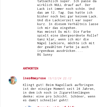
tatsächlich super. Ich passe da
wirklich NULL drauf auf. Der
Lack ist immer noch schön. Und
das am 12. Tag. Das hatte ich
bisher noch bei gar keinem Lack.
Und die Lackierzeit war super
kurz. In diesem Verhältnis lasse
ich mir das eingehen.
Was meinst Du mit: Die Farbe
spielt eine übergeordnete Rolle?
Ganz klar, wenn ich mir die
Nägel lackiere, möchte ich mit
der gewählten Farbe ja auch
irgendwas ausdrücken....
BG Sunny
ANTWORTEN
ines@meyrose
15/12/24 22:12
Klingt gut! Beim Nagellack aufbringen
ist der einzige Moment seit 24 Jahren,
in dem ich noch in Zigarettenlängen
denke: eine pro Schicht. Schöner, wenn
es damit schneller geht!