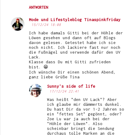
ANTWORTEN
Mode und Lifestyleblog Tinaspinkfriday
15/12/24 18:08
Ich habe damals Gitti bei der Höhle der
Löwen gesehen und dann oft auf Blogs
davon gelesen. Getestet habe ich sie
noch nicht. Ich lackiere fast nur noch
die Fußnägel und verwende dafür den UV
Lack.
Klasse dass Du mit Gitti zufrieden
bist. 😁
Ich wünsche Dir einen schönen Abend,
ganz liebe Grüße Tina
Sunny's side of life
17/12/24 22:41
Was heißt "den UV Lack"? Aber
ich glaube mir dämmerts dunkel.
Du hast Dir da vor 1-2 Jahren so
ein "fettes Set" gegönnt, oder?
Zoe Lu war ja auch bei der
"Höhle der Löwen". Also
scheinbar bringt die Sendung
durchaus tolle Marken an die