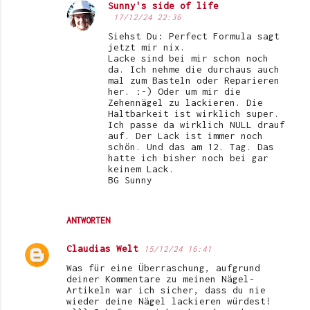
n
Sunny's side of life
17/12/24 22:36
t
Siehst Du: Perfect Formula sagt
a
jetzt mir nix.
Lacke sind bei mir schon noch
r
da. Ich nehme die durchaus auch
e
mal zum Basteln oder Reparieren
her. :-) Oder um mir die
Zehennägel zu lackieren. Die
Haltbarkeit ist wirklich super.
Ich passe da wirklich NULL drauf
auf. Der Lack ist immer noch
schön. Und das am 12. Tag. Das
hatte ich bisher noch bei gar
keinem Lack.
BG Sunny
ANTWORTEN
Claudias Welt
15/12/24 16:41
Was für eine Überraschung, aufgrund
deiner Kommentare zu meinen Nägel-
Artikeln war ich sicher, dass du nie
wieder deine Nägel lackieren würdest!