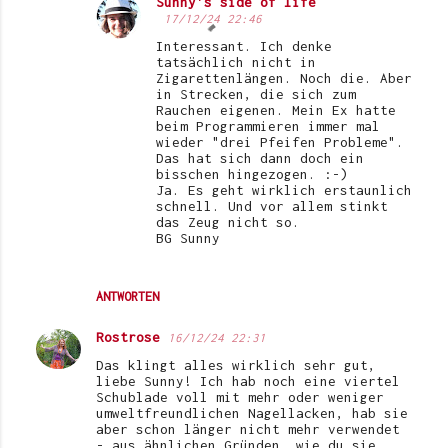
Sunny's side of life
17/12/24 22:46
Interessant. Ich denke
tatsächlich nicht in
Zigarettenlängen. Noch die. Aber
in Strecken, die sich zum
Rauchen eigenen. Mein Ex hatte
beim Programmieren immer mal
wieder "drei Pfeifen Probleme".
Das hat sich dann doch ein
bisschen hingezogen. :-)
Ja. Es geht wirklich erstaunlich
schnell. Und vor allem stinkt
das Zeug nicht so.
BG Sunny
ANTWORTEN
Rostrose
16/12/24 22:31
Das klingt alles wirklich sehr gut,
liebe Sunny! Ich hab noch eine viertel
Schublade voll mit mehr oder weniger
umweltfreundlichen Nagellacken, hab sie
aber schon länger nicht mehr verwendet
- aus ähnlichen Gründen, wie du sie