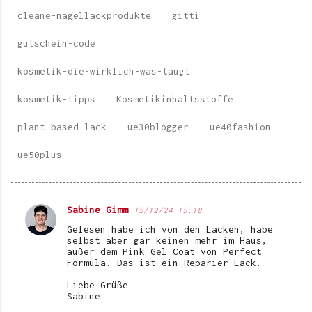
cleane-nagellackprodukte
gitti
gutschein-code
kosmetik-die-wirklich-was-taugt
kosmetik-tipps
Kosmetikinhaltsstoffe
plant-based-lack
ue30blogger
ue40fashion
ue50plus
Sabine Gimm
15/12/24 15:18
K
Gelesen habe ich von den Lacken, habe
o
selbst aber gar keinen mehr im Haus,
außer dem Pink Gel Coat von Perfect
m
Formula. Das ist ein Reparier-Lack.
m
Liebe Grüße
e
Sabine