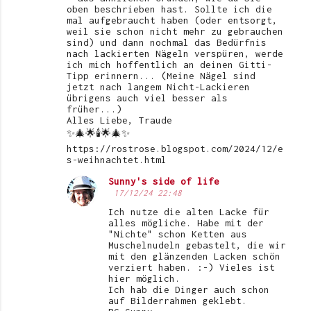
oben beschrieben hast. Sollte ich die
mal aufgebraucht haben (oder entsorgt,
weil sie schon nicht mehr zu gebrauchen
sind) und dann nochmal das Bedürfnis
nach lackierten Nägeln verspüren, werde
ich mich hoffentlich an deinen Gitti-
Tipp erinnern... (Meine Nägel sind
jetzt nach langem Nicht-Lackieren
übrigens auch viel besser als
früher...)
Alles Liebe, Traude
✨🎄🌟🕯️🌟🎄✨
https://rostrose.blogspot.com/2024/12/e
s-weihnachtet.html
Sunny's side of life
17/12/24 22:48
Ich nutze die alten Lacke für
alles mögliche. Habe mit der
"Nichte" schon Ketten aus
Muschelnudeln gebastelt, die wir
mit den glänzenden Lacken schön
verziert haben. :-) Vieles ist
hier möglich.
Ich hab die Dinger auch schon
auf Bilderrahmen geklebt.