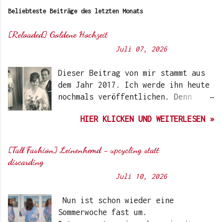
Beliebteste Beiträge des letzten Monats
[Reloaded] Goldene Hochzeit
Von
Sunny's side of life
-
Juli 07, 2026
Dieser Beitrag von mir stammt aus
dem Jahr 2017. Ich werde ihn heute
nochmals veröffentlichen. Denn
heute würden meine Eltern Ihren
HIER KLICKEN UND WEITERLESEN »
59. Hochzeitstag feiern. Auf dem
ersten Bild rechts, seht Ihr
meinen Vater im Stresemann , den
[Tall Fashion] Leinenhemd - upcycling statt
er anlässlich der kirchlichen
discarding
Trauung getragen hat. Er war
Von
Sunny's side of life
-
Juli 10, 2026
damals 29 Jahre alt. Vergangenen
Freitag hat dieser Anzug den
Nun ist schon wieder eine
Besitzer gewechselt. Meinem 30
Sommerwoche fast um.
jährigen Sohn passt er wie