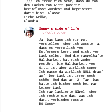
:))) Ich freue mich sehr, dass du von
den Lacken von Gitti positiv
beeinflusst wurdest und begeistert
damit bist! Klasse!
Liebe Grüße,
Claudia
Sunny's side of life
17/12/24 22:38
Ja. Das kann ich mir gut
vorstellen. Aber ich wusste ja,
dass es vermutlich von
Entfernern kommt und nicht vom
Lack selbst. Und die mangelhafte
Haltbarkeit hat mich zudem
gestört. Die Haltbarkeit von
Gitti ist aber wirklich super.
Ich passe da wirklich NULL drauf
auf. Der Lack ist immer noch
schön. Und das am 12. Tag. Das
hatte ich bisher noch bei gar
keinem Lack.
Ich mag lackierte Nägel. Aber
ich mochte nie das, was ich
damit verbinden musste.
BG Sunny