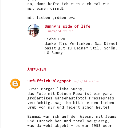
n
na, dann hefte ich mich auch mal ein
mit einem dirndl.
t
mit lieben grüßen eva
a
r
Sunny's side of life
30/9/14 22:27
e
Liebe Eva,
danke fürs Verlinken. Das Dirndl
passt gut zu Deinem Stil. Schön.
LG Sunny
ANTWORTEN
uefuffzich-blogspot
30/9/14 07:50
Guten Morgen liebe Sunny,
das Foto mit Deinem Papa ist ein ganz
großartiges Gänsehautfoto! Pressepreis
verdächtig, sag ihm bitte einen lieben
Gruß von mir und feiert schön heute!
Einmal war ich auf der Wiesn, mit Jeans
und Turnschuhen und total neugierig,
was da wohl abgeht - es war 1993 oder