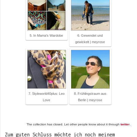
5. In Mama's Wardobe
6. Gewendet und
gewickelt | meyrose
7. Styleworld40plus: Leo
8. Frühlingstraum aus
Love
Berlin | meyrose
The collection has closed. Let other people know about it through
twitter
.
Zum guten Schluss möchte ich noch meinem