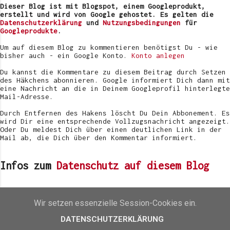
v
Dieser Blog ist mit Blogspot, einem Googleprodukt,
e
erstellt und wird von Google gehostet. Es gelten die
r
Datenschutzerklärung
und
Nutzungsbedingungen
für
ö
Googleprodukte
.
f
f
Um auf diesem Blog zu kommentieren benötigst Du - wie
e
bisher auch - ein Google Konto.
Konto anlegen
n
t
Du kannst die Kommentare zu diesem Beitrag durch Setzen
l
des Häkchens abonnieren. Google informiert Dich dann mit
i
eine Nachricht an die in Deinem Googleprofil hinterlegte
c
Mail-Adresse.
h
e
Durch Entfernen des Hakens löscht Du Dein Abbonement. Es
n
wird Dir eine entsprechende Vollzugsnachricht angezeigt.
Oder Du meldest Dich über einen deutlichen Link in der
Mail ab, die Dich über den Kommentar informiert.
Infos zum
Datenschutz auf diesem Blog
Beliebteste Beiträge des letzten Monats
Wir setzen essenzielle Session-Cookies ein.
[Review] Gitti Plant Based Nagellack
DATENSCHUTZERKLÄRUNG