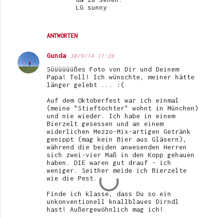
LG sunny
ANTWORTEN
Gunda
30/9/14 11:26
Süüüüüüßes Foto von Dir und Deinem
Papa! Toll! Ich wünschte, meiner hätte
länger gelebt ... :(
Auf dem Oktoberfest war ich einmal
(meine "Stieftochter" wohnt in München)
und nie wieder. Ich habe in einem
Bierzelt gesessen und an einem
widerlichen Mezzo-Mix-artigen Getränk
genippt (mag kein Bier aus Gläsern),
während die beiden anwesenden Herren
sich zwei-vier Maß in den Kopp gehauen
haben. DIE waren gut drauf - ich
weniger. Seither meide ich Bierzelte
wie die Pest.
Finde ich klasse, dass Du so ein
unkonventionell knallblaues Dirndl
hast! Außergewöhnlich mag ich!