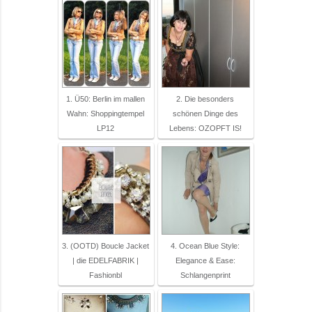
1. Ü50: Berlin im mallen
2. Die besonders
Wahn: Shoppingtempel
schönen Dinge des
LP12
Lebens: OZOPFT IS!
3. (OOTD) Boucle Jacket
4. Ocean Blue Style:
| die EDELFABRIK |
Elegance & Ease:
Fashionbl
Schlangenprint