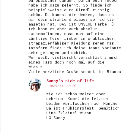
europäischer Länder. Durch euch jedoch
habe ich dazu gelernt. So finde ich
beispielsweise eure Dirndl richtig
schön. Du kannst dir denken, dass es
mir dein strahlend blaues so richtig
angetan hat. DAS ist UNSERE Farbe;-)
Ich kann es aber auch absolut
nachempfinden, dass man auf eine
zünftige Feier lieber in praktischer,
strapazierfähiger Kleidung gehen mag.
Insofern finde ich deine Jeans-Variante
sehr gelungen und schick.
Wer weiß, vielleicht verschlägt's mich
eines Tags doch noch mal auf die
Wies'n...
Viele herzliche Grüße sendet dir Bianca
Sunny's side of life
30/9/14 22:36
Wie ich schon weiter oben
schrieb. Kommt die letzten
beiden Aprilwochen nach München.
Da ist Frühlingsfest. Gemütlich.
Eine "kleine" Wiesn.
LG Sunny