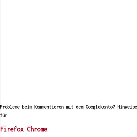
K
o
m
Probleme beim Kommentieren mit dem Googlekonto? Hinweise
m
e
für
n
t
Firefox
Chrome
a
r