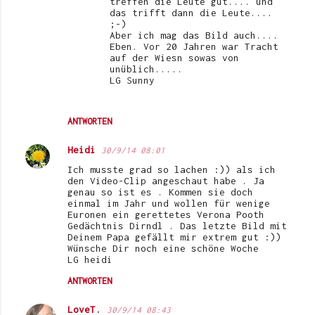
treffen die Leute gut.... und
das trifft dann die Leute....
;-)
Aber ich mag das Bild auch....
Eben. Vor 20 Jahren war Tracht
auf der Wiesn sowas von
unüblich.....
LG Sunny
ANTWORTEN
Heidi
30/9/14 08:01
Ich musste grad so lachen :)) als ich
den Video-Clip angeschaut habe . Ja
genau so ist es . Kommen sie doch
einmal im Jahr und wollen für wenige
Euronen ein gerettetes Verona Pooth
Gedächtnis Dirndl . Das letzte Bild mit
Deinem Papa gefällt mir extrem gut :))
Wünsche Dir noch eine schöne Woche
LG heidi
ANTWORTEN
LoveT.
30/9/14 08:43