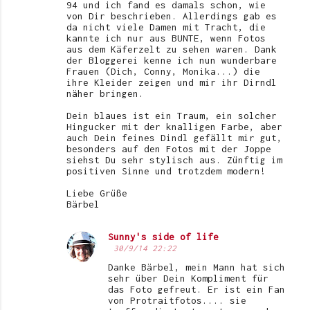
94 und ich fand es damals schon, wie
von Dir beschrieben. Allerdings gab es
da nicht viele Damen mit Tracht, die
kannte ich nur aus BUNTE, wenn Fotos
aus dem Käferzelt zu sehen waren. Dank
der Bloggerei kenne ich nun wunderbare
Frauen (Dich, Conny, Monika...) die
ihre Kleider zeigen und mir ihr Dirndl
näher bringen.
Dein blaues ist ein Traum, ein solcher
Hingucker mit der knalligen Farbe, aber
auch Dein feines Dindl gefällt mir gut,
besonders auf den Fotos mit der Joppe
siehst Du sehr stylisch aus. Zünftig im
positiven Sinne und trotzdem modern!
Liebe Grüße
Bärbel
Sunny's side of life
30/9/14 22:22
Danke Bärbel, mein Mann hat sich
sehr über Dein Kompliment für
das Foto gefreut. Er ist ein Fan
von Protraitfotos.... sie