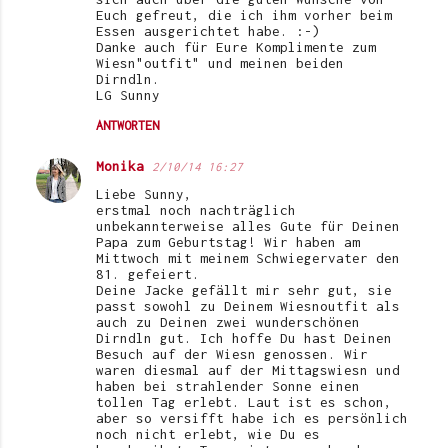
Euch gefreut, die ich ihm vorher beim
Essen ausgerichtet habe. :-)
Danke auch für Eure Komplimente zum
Wiesn"outfit" und meinen beiden
Dirndln.
LG Sunny
ANTWORTEN
Monika
2/10/14 16:27
Liebe Sunny,
erstmal noch nachträglich
unbekannterweise alles Gute für Deinen
Papa zum Geburtstag! Wir haben am
Mittwoch mit meinem Schwiegervater den
81. gefeiert.
Deine Jacke gefällt mir sehr gut, sie
passt sowohl zu Deinem Wiesnoutfit als
auch zu Deinen zwei wunderschönen
Dirndln gut. Ich hoffe Du hast Deinen
Besuch auf der Wiesn genossen. Wir
waren diesmal auf der Mittagswiesn und
haben bei strahlender Sonne einen
tollen Tag erlebt. Laut ist es schon,
aber so versifft habe ich es persönlich
noch nicht erlebt, wie Du es