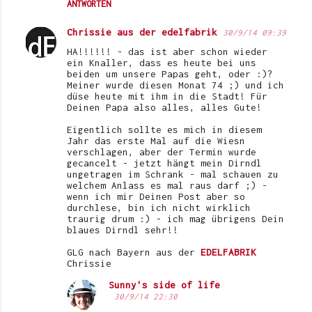
ANTWORTEN
Chrissie aus der edelfabrik
30/9/14 09:39
HA!!!!!! - das ist aber schon wieder
ein Knaller, dass es heute bei uns
beiden um unsere Papas geht, oder :)?
Meiner wurde diesen Monat 74 ;) und ich
düse heute mit ihm in die Stadt! Für
Deinen Papa also alles, alles Gute!
Eigentlich sollte es mich in diesem
Jahr das erste Mal auf die Wiesn
verschlagen, aber der Termin wurde
gecancelt - jetzt hängt mein Dirndl
ungetragen im Schrank - mal schauen zu
welchem Anlass es mal raus darf ;) -
wenn ich mir Deinen Post aber so
durchlese, bin ich nicht wirklich
traurig drum :) - ich mag übrigens Dein
blaues Dirndl sehr!!
GLG nach Bayern aus der
EDELFABRIK
Chrissie
Sunny's side of life
30/9/14 22:30