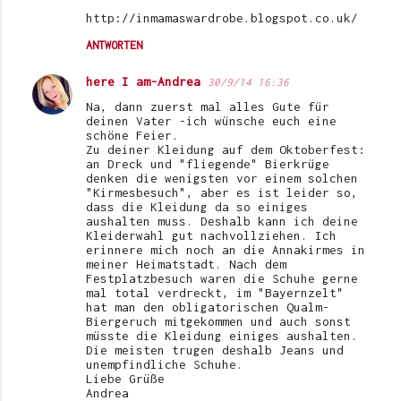
http://inmamaswardrobe.blogspot.co.uk/
ANTWORTEN
here I am-Andrea
30/9/14 16:36
Na, dann zuerst mal alles Gute für
deinen Vater -ich wünsche euch eine
schöne Feier.
Zu deiner Kleidung auf dem Oktoberfest:
an Dreck und "fliegende" Bierkrüge
denken die wenigsten vor einem solchen
"Kirmesbesuch", aber es ist leider so,
dass die Kleidung da so einiges
aushalten muss. Deshalb kann ich deine
Kleiderwahl gut nachvollziehen. Ich
erinnere mich noch an die Annakirmes in
meiner Heimatstadt. Nach dem
Festplatzbesuch waren die Schuhe gerne
mal total verdreckt, im "Bayernzelt"
hat man den obligatorischen Qualm-
Biergeruch mitgekommen und auch sonst
müsste die Kleidung einiges aushalten.
Die meisten trugen deshalb Jeans und
unempfindliche Schuhe.
Liebe Grüße
Andrea