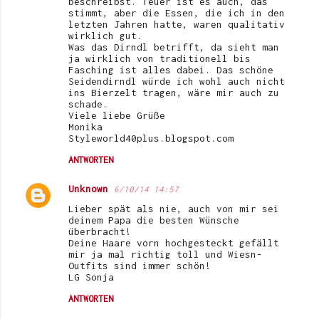
beschreibst. Teuer ist es auch, das
stimmt, aber die Essen, die ich in den
letzten Jahren hatte, waren qualitativ
wirklich gut.
Was das Dirndl betrifft, da sieht man
ja wirklich von traditionell bis
Fasching ist alles dabei. Das schöne
Seidendirndl würde ich wohl auch nicht
ins Bierzelt tragen, wäre mir auch zu
schade.
Viele liebe Grüße
Monika
Styleworld40plus.blogspot.com
ANTWORTEN
Unknown
6/10/14 14:57
Lieber spät als nie, auch von mir sei
deinem Papa die besten Wünsche
überbracht!
Deine Haare vorn hochgesteckt gefällt
mir ja mal richtig toll und Wiesn-
Outfits sind immer schön!
LG Sonja
ANTWORTEN