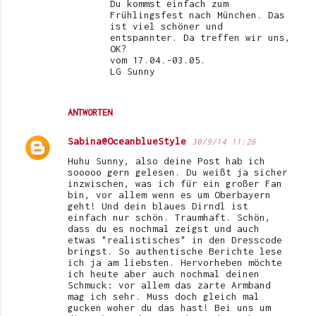
Du kommst einfach zum
Frühlingsfest nach München. Das
ist viel schöner und
entspannter. Da treffen wir uns,
OK?
vom 17.04.-03.05.
LG Sunny
ANTWORTEN
Sabina@OceanblueStyle
30/9/14 11:26
Huhu Sunny, also deine Post hab ich
sooooo gern gelesen. Du weißt ja sicher
inzwischen, was ich für ein großer Fan
bin, vor allem wenn es um Oberbayern
geht! Und dein blaues Dirndl ist
einfach nur schön. Traumhaft. Schön,
dass du es nochmal zeigst und auch
etwas "realistisches" in den Dresscode
bringst. So authentische Berichte lese
ich ja am liebsten. Hervorheben möchte
ich heute aber auch nochmal deinen
Schmuck: vor allem das zarte Armband
mag ich sehr. Muss doch gleich mal
gucken woher du das hast! Bei uns um