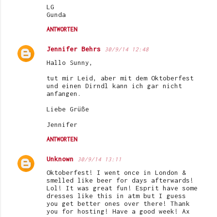
LG
Gunda
ANTWORTEN
Jennifer Behrs
30/9/14 12:48
Hallo Sunny,
tut mir Leid, aber mit dem Oktoberfest
und einen Dirndl kann ich gar nicht
anfangen.
Liebe Grüße
Jennifer
ANTWORTEN
Unknown
30/9/14 13:11
Oktoberfest! I went once in London &
smelled like beer for days afterwards!
Lol! It was great fun! Esprit have some
dresses like this in atm but I guess
you get better ones over there! Thank
you for hosting! Have a good week! Ax