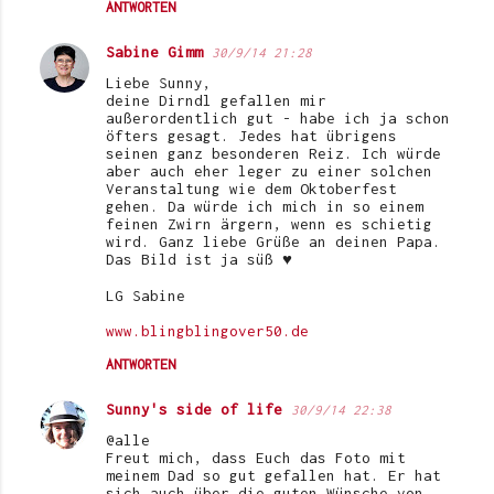
ANTWORTEN
Sabine Gimm
30/9/14 21:28
Liebe Sunny,
deine Dirndl gefallen mir
außerordentlich gut - habe ich ja schon
öfters gesagt. Jedes hat übrigens
seinen ganz besonderen Reiz. Ich würde
aber auch eher leger zu einer solchen
Veranstaltung wie dem Oktoberfest
gehen. Da würde ich mich in so einem
feinen Zwirn ärgern, wenn es schietig
wird. Ganz liebe Grüße an deinen Papa.
Das Bild ist ja süß ♥
LG Sabine
www.blingblingover50.de
ANTWORTEN
Sunny's side of life
30/9/14 22:38
@alle
Freut mich, dass Euch das Foto mit
meinem Dad so gut gefallen hat. Er hat
sich auch über die guten Wünsche von