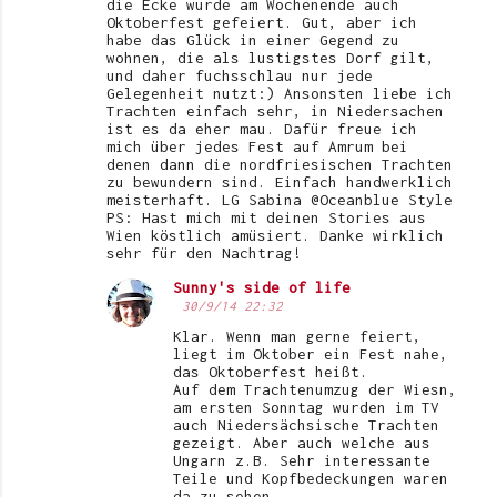
die Ecke wurde am Wochenende auch
Oktoberfest gefeiert. Gut, aber ich
habe das Glück in einer Gegend zu
wohnen, die als lustigstes Dorf gilt,
und daher fuchsschlau nur jede
Gelegenheit nutzt:) Ansonsten liebe ich
Trachten einfach sehr, in Niedersachen
ist es da eher mau. Dafür freue ich
mich über jedes Fest auf Amrum bei
denen dann die nordfriesischen Trachten
zu bewundern sind. Einfach handwerklich
meisterhaft. LG Sabina @Oceanblue Style
PS: Hast mich mit deinen Stories aus
Wien köstlich amüsiert. Danke wirklich
sehr für den Nachtrag!
Sunny's side of life
30/9/14 22:32
Klar. Wenn man gerne feiert,
liegt im Oktober ein Fest nahe,
das Oktoberfest heißt.
Auf dem Trachtenumzug der Wiesn,
am ersten Sonntag wurden im TV
auch Niedersächsische Trachten
gezeigt. Aber auch welche aus
Ungarn z.B. Sehr interessante
Teile und Kopfbedeckungen waren
da zu sehen.