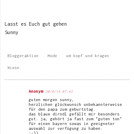
Lasst es Euch gut gehen
Sunny
Bloggeraktion
Mode
um kopf und kragen
Wiesn
Anonym
30/9/14 07:43
K
guten morgen sunny,
o
herzlichen glückwunsch unbekannterweise
für den papa zum geburtstag.
m
das blaue dirndl gefällt mir besonders
gut. ja, gehört ja fast zum "guten ton"
m
für einen bayern sowas in geeigneter
e
auswahl zur verfügung zu haben.
;-))