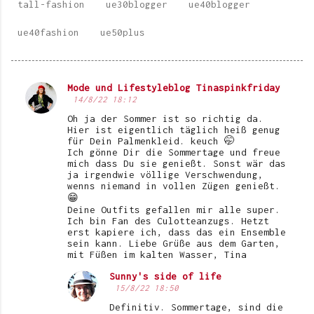
tall-fashion
ue30blogger
ue40blogger
ue40fashion
ue50plus
Mode und Lifestyleblog Tinaspinkfriday
K
14/8/22 18:12
o
Oh ja der Sommer ist so richtig da.
Hier ist eigentlich täglich heiß genug
m
für Dein Palmenkleid. keuch 🤭
Ich gönne Dir die Sommertage und freue
m
mich dass Du sie genießt. Sonst wär das
e
ja irgendwie völlige Verschwendung,
wenns niemand in vollen Zügen genießt.
n
😁
Deine Outfits gefallen mir alle super.
t
Ich bin Fan des Culotteanzugs. Hetzt
erst kapiere ich, dass das ein Ensemble
a
sein kann. Liebe Grüße aus dem Garten,
r
mit Füßen im kalten Wasser, Tina
e
Sunny's side of life
15/8/22 18:50
Definitiv. Sommertage, sind die