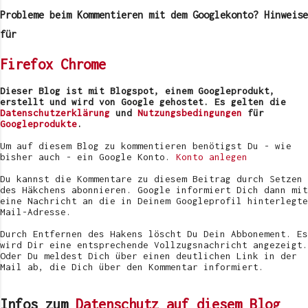
m
Probleme beim Kommentieren mit dem Googlekonto? Hinweise
m
e
für
n
t
Firefox
Chrome
a
r
v
Dieser Blog ist mit Blogspot, einem Googleprodukt,
e
erstellt und wird von Google gehostet. Es gelten die
r
Datenschutzerklärung
und
Nutzungsbedingungen
für
ö
Googleprodukte
.
f
f
Um auf diesem Blog zu kommentieren benötigst Du - wie
e
bisher auch - ein Google Konto.
Konto anlegen
n
t
Du kannst die Kommentare zu diesem Beitrag durch Setzen
l
des Häkchens abonnieren. Google informiert Dich dann mit
i
eine Nachricht an die in Deinem Googleprofil hinterlegte
c
Mail-Adresse.
h
e
Durch Entfernen des Hakens löscht Du Dein Abbonement. Es
n
wird Dir eine entsprechende Vollzugsnachricht angezeigt.
Oder Du meldest Dich über einen deutlichen Link in der
Mail ab, die Dich über den Kommentar informiert.
Infos zum
Datenschutz auf diesem Blog