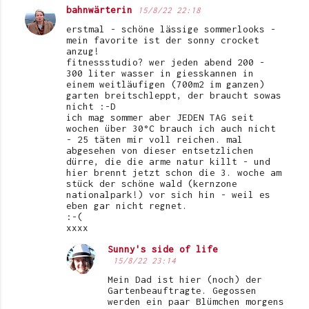
bahnwärterin
15/8/22 22:18
erstmal - schöne lässige sommerlooks -
mein favorite ist der sonny crocket
anzug!
fitnessstudio? wer jeden abend 200 -
300 liter wasser in giesskannen in
einem weitläufigen (700m2 im ganzen)
garten breitschleppt, der braucht sowas
nicht :-D
ich mag sommer aber JEDEN TAG seit
wochen über 30°C brauch ich auch nicht
- 25 täten mir voll reichen. mal
abgesehen von dieser entsetzlichen
dürre, die die arme natur killt - und
hier brennt jetzt schon die 3. woche am
stück der schöne wald (kernzone
nationalpark!) vor sich hin - weil es
eben gar nicht regnet.
:-(
xxxx
Sunny's side of life
15/8/22 23:14
Mein Dad ist hier (noch) der
Gartenbeauftragte. Gegossen
werden ein paar Blümchen morgens