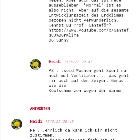
ausgeblieben. "Normal" ist es
also nicht. Aber auf die gesamte
Entwicklungszeit des Erdklimas
bezogen nicht verwunderlich.
Kennst Du Prof. Ganteför?
https://www.youtube.com/c/Gantef
%C3%B6rKlima
BG Sunny
Heidi
15/8/22 20:47
PS ...seid Wochen geht Sport nur
noch mit Ventilator.... das geht
mir auch auf den Zeiger. Genau
wie die
Kopfschmerzen wegen der Wärme
ANTWORTEN
Heidi
15/8/22 20:45
Ne ...ehrlich da kann ich Dir nicht
zustimmen.
Ich bin über jeden Tag froh den es