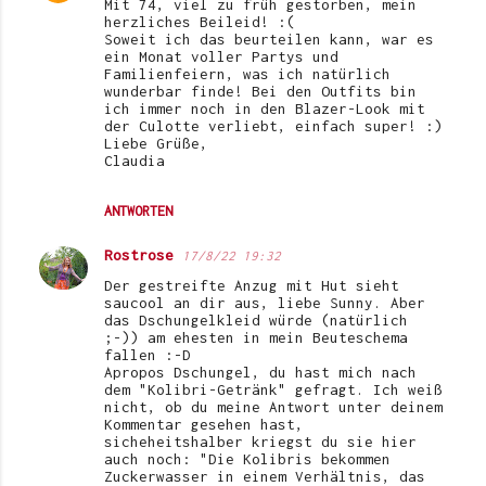
Mit 74, viel zu früh gestorben, mein
herzliches Beileid! :(
Soweit ich das beurteilen kann, war es
ein Monat voller Partys und
Familienfeiern, was ich natürlich
wunderbar finde! Bei den Outfits bin
ich immer noch in den Blazer-Look mit
der Culotte verliebt, einfach super! :)
Liebe Grüße,
Claudia
ANTWORTEN
Rostrose
17/8/22 19:32
Der gestreifte Anzug mit Hut sieht
saucool an dir aus, liebe Sunny. Aber
das Dschungelkleid würde (natürlich
;-)) am ehesten in mein Beuteschema
fallen :-D
Apropos Dschungel, du hast mich nach
dem "Kolibri-Getränk" gefragt. Ich weiß
nicht, ob du meine Antwort unter deinem
Kommentar gesehen hast,
sicheheitshalber kriegst du sie hier
auch noch: "Die Kolibris bekommen
Zuckerwasser in einem Verhältnis, das