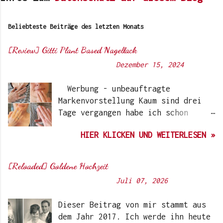
Beliebteste Beiträge des letzten Monats
[Review] Gitti Plant Based Nagellack
Von
Sunny's side of life
-
Dezember 15, 2024
Werbung - unbeauftragte
Markenvorstellung Kaum sind drei
Tage vergangen habe ich schon
wieder einen „Beauty-Tipp“ für
HIER KLICKEN UND WEITERLESEN »
Euch. Aber nach 6 Monate, wo ich
die Nagellacke bzw. den Remover
jetzt getestet habe, kann ich ein
[Reloaded] Goldene Hochzeit
durchwegs positives Ergebnis
Von
Sunny's side of life
-
Juli 07, 2026
vermelden. Die meisten dürften
Gitti Nagellacke schon von
Dieser Beitrag von mir stammt aus
Instagram kennen. Auch Ari hat auf
dem Jahr 2017. Ich werde ihn heute
ihrem Blog schon darüber