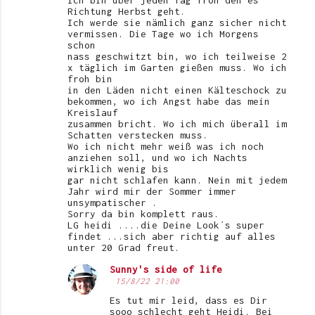
Richtung Herbst geht.
Ich werde sie nämlich ganz sicher nicht
vermissen. Die Tage wo ich Morgens
schon
nass geschwitzt bin, wo ich teilweise 2
x täglich im Garten gießen muss. Wo ich
froh bin
in den Läden nicht einen Kälteschock zu
bekommen, wo ich Angst habe das mein
Kreislauf
zusammen bricht. Wo ich mich überall im
Schatten verstecken muss.
Wo ich nicht mehr weiß was ich noch
anziehen soll, und wo ich Nachts
wirklich wenig bis
gar nicht schlafen kann. Nein mit jedem
Jahr wird mir der Sommer immer
unsympatischer .
Sorry da bin komplett raus.
LG heidi ....die Deine Look´s super
findet ...sich aber richtig auf alles
unter 20 Grad freut.
Sunny's side of life
15/8/22 21:00
Es tut mir leid, dass es Dir
sooo schlecht geht Heidi. Bei