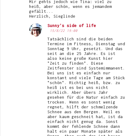
Mir gehts jedoch wie Tina: viel zu
heiß, aber schön, wenn es jemandem
gefällt...
Herzlich, Sieglinde
Sunny's side of life
15/8/22 19:00
Tatsächlich sind die beiden
Termine im Fitness, Dienstag und
Sonntag 9 Uhr, gesetzt. Und das
seit an die 25 Jahre. Es ist
also keine große Kunst hier
"Zeit zu finden". Diese
Zeitfenster sind Systemimmanent.
Bei uns ist es einfach nur
konstant und viele Tage am Stück
"schön". Richtig heiß, bzw. zu
heiß ist es bei uns nicht
wirklich. Aber übers Jahr
gesehen für die Natur einfach zu
trocken. Wenn es sonst wenig
regnet, hilft der schmelzende
Schnee aus den Bergen. Weil es
aber kaum geschneit hat, ist da
einfach nicht genug da. Sonst
kommt der fehlende Schnee dann
halt ein paar Monate später als
Regen. Aber auch das ist heuer