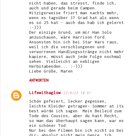
nicht haben, das stresst, finde ich,
auch und gerade beim Campen.
Witzigerweise friert man nachts mehr,
wenn es tagsüber 37 Grad hat als wenn
es so 25 hat - auch das hab ich gelernt
:-)))
Der einzige Grund, um mir Han Solo
anzuschauen, wäre Harrison Ford.
Ansonsten bin ich bei Star Wars raus,
weil ich die verschlungenen und
verworrenen Handlungsstränge nicht mehr
kapiere, müsst auch jede Folge nochmal
sehen. Vielleicht an nebligen
Herbstabenden... :-)))
Liebe Grüße, Maren
ANTWORTEN
Lifewithaglow
22/8/22 10:51
Schön gefeiert, lecker gegessen,
leichte Kleider getragen- Sommer at its
best würde ich sagen. Mein Beileid zum
Tode des Cousins, aber du hast Recht,
so man das überhaupt sagen kann, war es
ein schöner Tod.
Nur bei den Filmen bin ich nicht so bei
dir- absolut nicht mein Genre. Ich