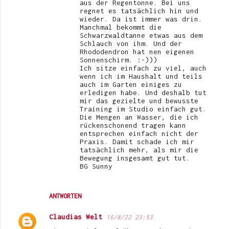
aus der Regentonne. Bei uns
regnet es tatsächlich hin und
wieder. Da ist immer was drin.
Manchmal bekommt die
Schwarzwaldtanne etwas aus dem
Schlauch von ihm. Und der
Rhododendron hat nen eigenen
Sonnenschirm. :-)))
Ich sitze einfach zu viel, auch
wenn ich im Haushalt und teils
auch im Garten einiges zu
erledigen habe. Und deshalb tut
mir das gezielte und bewusste
Training im Studio einfach gut.
Die Mengen an Wasser, die ich
rückenschonend tragen kann
entsprechen einfach nicht der
Praxis. Damit schade ich mir
tatsächlich mehr, als mir die
Bewegung insgesamt gut tut.
BG Sunny
ANTWORTEN
Claudias Welt
16/8/22 23:53