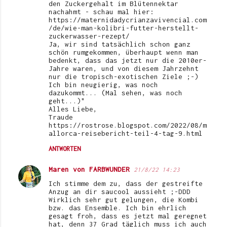
den Zuckergehalt im Blütennektar
nachahmt - schau mal hier:
https://maternidadycrianzavivencial.com
/de/wie-man-kolibri-futter-herstellt-
zuckerwasser-rezept/
Ja, wir sind tatsächlich schon ganz
schön rumgekommen, überhaupt wenn man
bedenkt, dass das jetzt nur die 2010er-
Jahre waren, und von diesem Jahrzehnt
nur die tropisch-exotischen Ziele ;-)
Ich bin neugierig, was noch
dazukommt... (Mal sehen, was noch
geht...)"
Alles Liebe,
Traude
https://rostrose.blogspot.com/2022/08/m
allorca-reisebericht-teil-4-tag-9.html
ANTWORTEN
Maren von FARBWUNDER
21/8/22 14:23
Ich stimme dem zu, dass der gestreifte
Anzug an dir saucool aussieht ;-DDD
Wirklich sehr gut gelungen, die Kombi
bzw. das Ensemble. Ich bin ehrlich
gesagt froh, dass es jetzt mal geregnet
hat, denn 37 Grad täglich muss ich auch