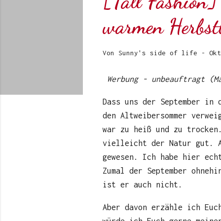
[Tall Fashion] 
warmen Herbstt
Von
Sunny's side of life
-
Okt
Werbung - unbeauftragt (M
Dass uns der September in 
den Altweibersommer verwei
war zu heiß und zu trocken
vielleicht der Natur gut. 
gewesen. Ich habe hier ech
Zumal der September ohnehi
ist er auch nicht.
Aber davon erzähle ich Euc
würde ich Euch gerne meine