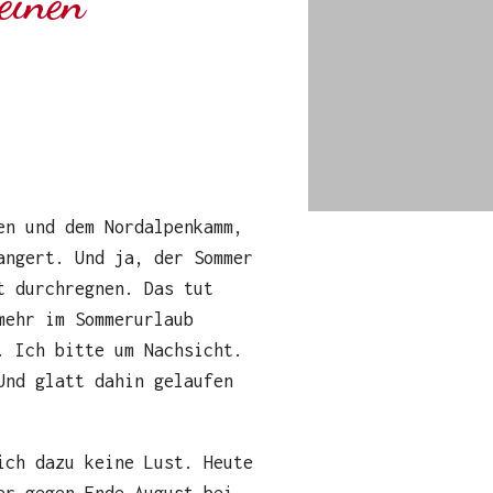
einen
en und dem Nordalpenkamm,
angert. Und ja, der Sommer
t durchregnen. Das tut
mehr im Sommerurlaub
. Ich bitte um Nachsicht.
Und glatt dahin gelaufen
ich dazu keine Lust. Heute
er gegen Ende August bei