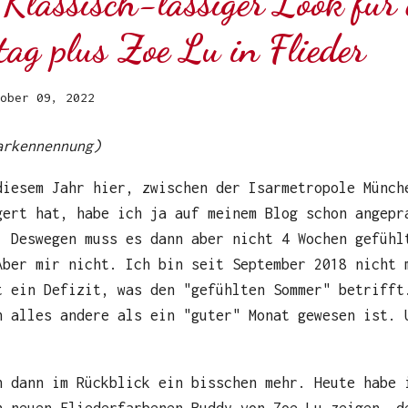
Klassisch-lässiger Look für 
ag plus Zoe Lu in Flieder
ober 09, 2022
arkennennung)
diesem Jahr hier, zwischen der Isarmetropole Münch
gert hat, habe ich ja auf meinem Blog schon angepr
. Deswegen muss es dann aber nicht 4 Wochen gefühl
Aber mir nicht. Ich bin seit September 2018 nicht 
t ein Defizit, was den "gefühlten Sommer" betrifft
n alles andere als ein "guter" Monat gewesen ist. 
h dann im Rückblick ein bisschen mehr. Heute habe 
n neuen Fliederfarbenen Buddy von Zoe Lu zeigen, d