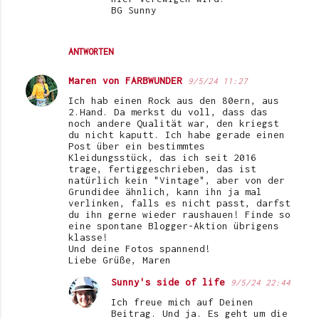
BG Sunny
ANTWORTEN
Maren von FARBWUNDER
9/5/24 11:27
Ich hab einen Rock aus den 80ern, aus
2.Hand. Da merkst du voll, dass das
noch andere Qualität war, den kriegst
du nicht kaputt. Ich habe gerade einen
Post über ein bestimmtes
Kleidungsstück, das ich seit 2016
trage, fertiggeschrieben, das ist
natürlich kein "Vintage", aber von der
Grundidee ähnlich, kann ihn ja mal
verlinken, falls es nicht passt, darfst
du ihn gerne wieder raushauen! Finde so
eine spontane Blogger-Aktion übrigens
klasse!
Und deine Fotos spannend!
Liebe Grüße, Maren
Sunny's side of life
9/5/24 22:44
Ich freue mich auf Deinen
Beitrag. Und ja. Es geht um die