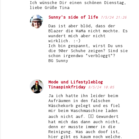
Ich wünsche Dir einen schönen Dienstag,
liebe Grüße Tina
Sunny's side of life
7/5/24 21:26
Das ist aber blöd, dass der
Blazer die WaMa nicht mochte. Es
wundert mich aber nicht
wirklich. :-)
Ich bin gespannt, wirst Du uns
die 90er Schuhe zeigen? Sind sie
schon irgendwo "verbloggt"?
BG Sunny
Mode und Lifestyleblog
Tinaspinkfriday
8/5/24 10:05
Ja ich hatte ihn leider beim
Aufräumen in den falschen
Wäschekorb gelegt und es fiel
mir beim Waschmaschine laden
auch nicht auf. 😵‍💫 Gewundert
hat mich das dann auch nicht,
denn er musste immer in die
Reinigung. Was auch doof ist,
hier gibt es kaum noch welche.