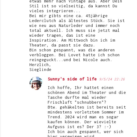
etwas mehr nach Vintage aus. Aber Dein
Stil ist so vielseitig, da kannst Du
vieles integrieren...
Bei mir gibts eine ca. 45jährige
Lederclutch als ältestes Stück. Sie ist
wie neu aus Naturleder und immer noch
total aktuell. Ich muss sie jetzt mal
wieder tragen, das ist eine
Inspiration. Am Mittwoch bin ich im
Theater, da passt sie dazu.
Bin schon gespannt, was die anderen
verbloggen. Bei Lovet hatte ich schon
reingeguckt...und bei Nicole auch.
Herzlich,
Sieglinde
Sunny's side of life
9/5/24 22:26
Ich hoffe, Ihr hattet einen
schönen Abend im Theater und die
Tasche durfte mal wieder
Frischluft "schnubbern"?
Btw. gehäkeltes ist bereits seit
mindestens vorletztem Sommer im
Trend. 2024 wird man es sogar
kaufen können. Der wievielte
Aufguss ist es? Der 3? :-)
Ich bin auch gespannt, wer sich
hier verewigen wird.