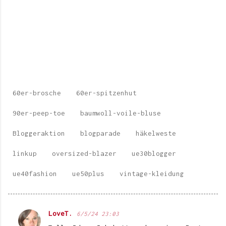
60er-brosche
60er-spitzenhut
90er-peep-toe
baumwoll-voile-bluse
Bloggeraktion
blogparade
häkelweste
linkup
oversized-blazer
ue30blogger
ue40fashion
ue50plus
vintage-kleidung
LoveT.
6/5/24 23:03
K