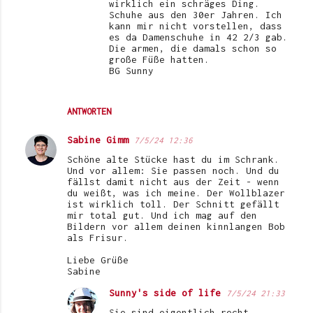
wirklich ein schräges Ding.
Schuhe aus den 30er Jahren. Ich
kann mir nicht vorstellen, dass
es da Damenschuhe in 42 2/3 gab.
Die armen, die damals schon so
große Füße hatten.
BG Sunny
ANTWORTEN
Sabine Gimm
7/5/24 12:36
Schöne alte Stücke hast du im Schrank.
Und vor allem: Sie passen noch. Und du
fällst damit nicht aus der Zeit - wenn
du weißt, was ich meine. Der Wollblazer
ist wirklich toll. Der Schnitt gefällt
mir total gut. Und ich mag auf den
Bildern vor allem deinen kinnlangen Bob
als Frisur.
Liebe Grüße
Sabine
Sunny's side of life
7/5/24 21:33
Sie sind eigentlich recht