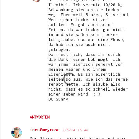
flexibel. Ich vermute 10/20 kg
Schwankung stecken sie locker
weg. Eben weil Blazer, Bluse und
Weste eher locker sitzen
sollten. Es gab auch schon
Zeiten, da war locker gar nicht
in und sie saßen sehr locker.
Ich glaube, das war eine Phase,
da hab ich sie auch nicht
getragen.
Da freut mich, dass Ihr durch
die Bank meinen Bob mögt. Ich
war immer ziemlich genervt von
meinen Haaren und ihrem
Eigenleben. Es sah eigentlich
selten so aus, wie ich das gerne
gehabt hätte. Ich glaube also
nicht, dass es so schnell wieder
einen geben wird. :-)
BG Sunny
ANTWORTEN
ines@meyrose
7/5/24 15:40
Der Blazer ist wirklich klasse und wird