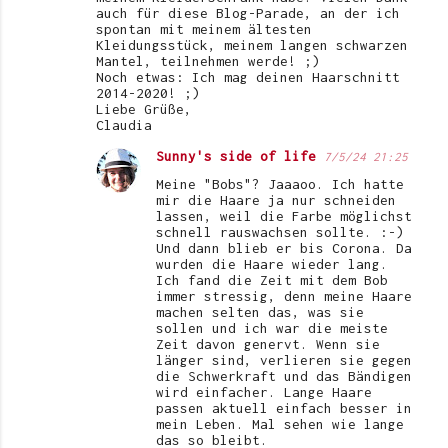
auch für diese Blog-Parade, an der ich
spontan mit meinem ältesten
Kleidungsstück, meinem langen schwarzen
Mantel, teilnehmen werde! ;)
Noch etwas: Ich mag deinen Haarschnitt
2014-2020! ;)
Liebe Grüße,
Claudia
Sunny's side of life
7/5/24 21:25
Meine "Bobs"? Jaaaoo. Ich hatte
mir die Haare ja nur schneiden
lassen, weil die Farbe möglichst
schnell rauswachsen sollte. :-)
Und dann blieb er bis Corona. Da
wurden die Haare wieder lang.
Ich fand die Zeit mit dem Bob
immer stressig, denn meine Haare
machen selten das, was sie
sollen und ich war die meiste
Zeit davon genervt. Wenn sie
länger sind, verlieren sie gegen
die Schwerkraft und das Bändigen
wird einfacher. Lange Haare
passen aktuell einfach besser in
mein Leben. Mal sehen wie lange
das so bleibt.