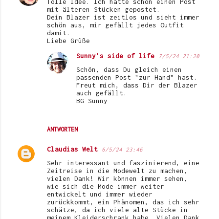
Tolle Idee. Ich hatte schon einen Post
o
mit älteren Stücken gepostet.
Dein Blazer ist zeitlos und sieht immer
m
schön aus, mir gefällt jedes Outfit
damit.
m
Liebe Grüße
e
Sunny's side of life
7/5/24 21:20
n
Schön, dass Du gleich einen
t
passenden Post "zur Hand" hast.
Freut mich, dass Dir der Blazer
a
auch gefällt.
BG Sunny
r
e
ANTWORTEN
Claudias Welt
6/5/24 23:46
Sehr interessant und faszinierend, eine
Zeitreise in die Modewelt zu machen,
vielen Dank! Wir können immer sehen,
wie sich die Mode immer weiter
entwickelt und immer wieder
zurückkommt, ein Phänomen, das ich sehr
schätze, da ich viele alte Stücke in
meinem Kleiderschrank habe. Vielen Dank