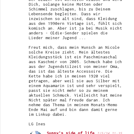
Dich, solange keine Motten oder
Schimmel zuschlagen, bis zu Deinem
Lebensende begleiten. Dass wir
inzwischen so alt sind, dass Kleidung
aus den 1990ern Vintage ist, fühlt sich
komisch an. Aber ist ja bei Musik nicht
anders - Oldie-Sender spielen die
Lieder meiner Jugend ...
Freut mich, dass mein Wunsch an Nicole
solche Kreise zieht. Mein ältestes
Kleidungsstück ist ein Paschminaschal
aus Kaschmir von 2005. Schmuck habe ich
aus der Jugendstilzeit von meiner Oma,
das ist das älteste Accessoire. Die
Kette habe ich in meinen 1920 viel
getragen, aber weil sie aus Silber mit
einem Aquamarin ist und sehr verspielt,
passt sie nicht mehr so zu meinem
aktuellen Schmuck. Vielleicht hat meine
Nicht später mal Freude daran. Ich
nehme das Thema in meinem Monats-Memo
Ende Mai auf und bin dann damit gerne
im Linkup dabei.
LG Ines
Sunny's side of life
7/5/24 21:35