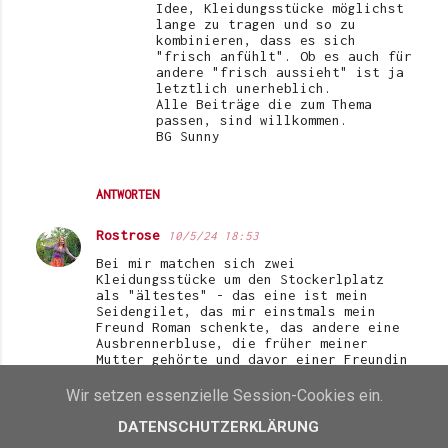
Idee, Kleidungsstücke möglichst
lange zu tragen und so zu
kombinieren, dass es sich
"frisch anfühlt". Ob es auch für
andere "frisch aussieht" ist ja
letztlich unerheblich.
Alle Beiträge die zum Thema
passen, sind willkommen.
BG Sunny
ANTWORTEN
Rostrose
10/5/24 18:53
Bei mir matchen sich zwei
Kleidungsstücke um den Stockerlplatz
als "ältestes" - das eine ist mein
Seidengilet, das mir einstmals mein
Freund Roman schenkte, das andere eine
Ausbrennerbluse, die früher meiner
Mutter gehörte und davor einer Freundin
meiner Mutter. Ich habe hier beide
verlinkt, Wenn's darum geht, welches
Wir setzen essenzielle Session-Cookies ein.
MIR am längsten gehört, ist es das
Gilet aus der Mitte der 1980er.
DATENSCHUTZERKLÄRUNG
Alles Liebe, Traude