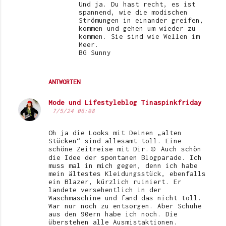
Und ja. Du hast recht, es ist
spannend, wie die modischen
Strömungen in einander greifen,
kommen und gehen um wieder zu
kommen. Sie sind wie Wellen im
Meer.
BG Sunny
ANTWORTEN
Mode und Lifestyleblog Tinaspinkfriday
7/5/24 06:08
Oh ja die Looks mit Deinen „alten
Stücken“ sind allesamt toll. Eine
schöne Zeitreise mit Dir.☺️ Auch schön
die Idee der spontanen Blogparade. Ich
muss mal in mich gegen, denn ich habe
mein ältestes Kleidungsstück, ebenfalls
ein Blazer, kürzlich ruiniert. Er
landete versehentlich in der
Waschmaschine und fand das nicht toll.
War nur noch zu entsorgen. Aber Schuhe
aus den 90ern habe ich noch. Die
überstehen alle Ausmistaktionen.