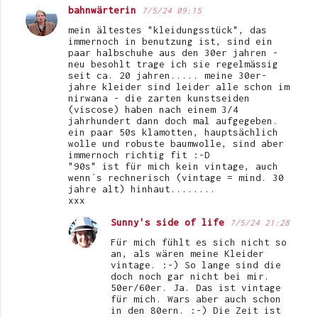
bahnwärterin
7/5/24 09:15
mein ältestes "kleidungsstück", das
immernoch in benutzung ist, sind ein
paar halbschuhe aus den 30er jahren -
neu besohlt trage ich sie regelmässig
seit ca. 20 jahren..... meine 30er-
jahre kleider sind leider alle schon im
nirwana - die zarten kunstseiden
(viscose) haben nach einem 3/4
jahrhundert dann doch mal aufgegeben.
ein paar 50s klamotten, hauptsächlich
wolle und robuste baumwolle, sind aber
immernoch richtig fit :-D
"90s" ist für mich kein vintage, auch
wenn´s rechnerisch (vintage = mind. 30
jahre alt) hinhaut........
xxx
Sunny's side of life
7/5/24 21:28
Für mich fühlt es sich nicht so
an, als wären meine Kleider
vintage. :-) So lange sind die
doch noch gar nicht bei mir.
50er/60er. Ja. Das ist vintage
für mich. Wars aber auch schon
in den 80ern. :-) Die Zeit ist