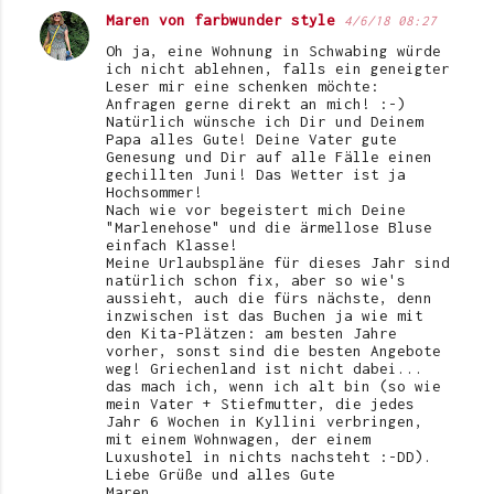
Maren von farbwunder style
4/6/18 08:27
Oh ja, eine Wohnung in Schwabing würde
ich nicht ablehnen, falls ein geneigter
Leser mir eine schenken möchte:
Anfragen gerne direkt an mich! :-)
Natürlich wünsche ich Dir und Deinem
Papa alles Gute! Deine Vater gute
Genesung und Dir auf alle Fälle einen
gechillten Juni! Das Wetter ist ja
Hochsommer!
Nach wie vor begeistert mich Deine
"Marlenehose" und die ärmellose Bluse
einfach Klasse!
Meine Urlaubspläne für dieses Jahr sind
natürlich schon fix, aber so wie's
aussieht, auch die fürs nächste, denn
inzwischen ist das Buchen ja wie mit
den Kita-Plätzen: am besten Jahre
vorher, sonst sind die besten Angebote
weg! Griechenland ist nicht dabei...
das mach ich, wenn ich alt bin (so wie
mein Vater + Stiefmutter, die jedes
Jahr 6 Wochen in Kyllini verbringen,
mit einem Wohnwagen, der einem
Luxushotel in nichts nachsteht :-DD).
Liebe Grüße und alles Gute
Maren