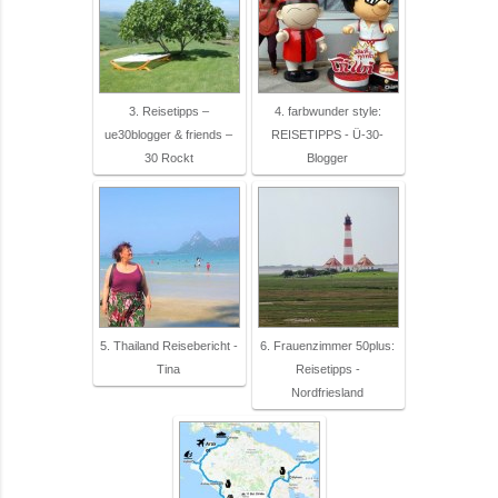
3. Reisetipps –
4. farbwunder style:
ue30blogger & friends –
REISETIPPS - Ü-30-
30 Rockt
Blogger
5. Thailand Reisebericht -
6. Frauenzimmer 50plus:
Tina
Reisetipps -
Nordfriesland