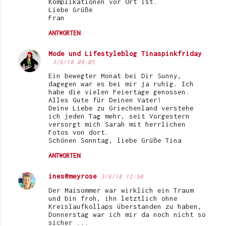
Komplikationen vor Ort ist.
Liebe Grüße
Fran
ANTWORTEN
Mode und Lifestyleblog Tinaspinkfriday
3/6/18 09:05
Ein bewegter Monat bei Dir Sunny,
dagegen war es bei mir ja ruhig. Ich
habe die vielen Feiertage genossen.
Alles Gute für Deinen Vater!
Deine Liebe zu Griechenland verstehe
ich jeden Tag mehr, seit Vorgestern
versorgt mich Sarah mit herrlichen
Fotos von dort.
Schönen Sonntag, liebe Grüße Tina
ANTWORTEN
ines@meyrose
3/6/18 12:50
Der Maisommer war wirklich ein Traum
und bin froh, ihn letztlich ohne
Kreislaufkollaps überstanden zu haben,
Donnerstag war ich mir da noch nicht so
sicher ...