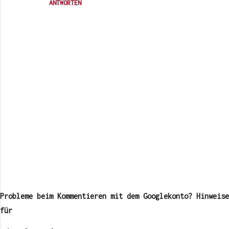
ANTWORTEN
K
o
m
Probleme beim Kommentieren mit dem Googlekonto? Hinweise
m
e
für
n
t