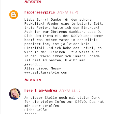
ANTWORTEN
happinessygirls
3/6/18 14:43
Liebe Sunny! Danke für den schönen
Rückblick! Wieder eine turbulente Zeit,
trotz Ferien, hatte ich den Eindruck!
Auch ich war übrigens dankbar, dass Du
Dich dem Thema mit der DSGVO angenommen
hast! Was Deinem Vater in der Klinik
passiert ist, ist ja leider kein
Einzelfall und ich habe das Gefühl, es
wird in den Kliniken , tielweise auch
in den Praxen immer schlimmer! Schade
ist das! Am besten, bleibt man
gesund...
Alles Liebe, Nessy
www.salutarystyle.com
ANTWORTEN
here I am-Andrea
3/6/18 15:11
An dieser Stelle noch mal vielen Dank
für die vielen Infos zur DSGVO. Das hat
mir sehr geholfen.
Liebe Grüße
Andrea