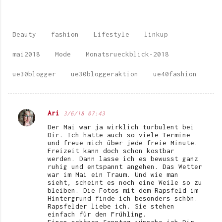
Beauty
fashion
Lifestyle
linkup
mai2018
Mode
Monatsrueckblick-2018
ue30blogger
ue30bloggeraktion
ue40fashion
Ari
3/6/18 07:43
K
Der Mai war ja wirklich turbulent bei
o
Dir. Ich hatte auch so viele Termine
und freue mich über jede freie Minute.
m
Freizeit kann doch schon kostbar
werden. Dann lasse ich es bewusst ganz
m
ruhig und entspannt angehen. Das Wetter
e
war im Mai ein Traum. Und wie man
sieht, scheint es noch eine Weile so zu
n
bleiben. Die Fotos mit dem Rapsfeld im
Hintergrund finde ich besonders schön.
t
Rapsfelder liebe ich. Sie stehen
einfach für den Frühling.
a