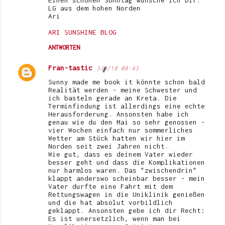
Einen schönen Sonntag wünsche ich Dir.
r
LG aus dem hohen Norden
Ari
e
ARI SUNSHINE BLOG
ANTWORTEN
Fran-tastic
3/6/18 08:43
Sunny made me book it könnte schon bald
Realität werden - meine Schwester und
ich basteln gerade an Kreta. Die
Terminfindung ist allerdings eine echte
Herausforderung. Ansonsten habe ich
genau wie du den Mai so sehr genossen -
vier Wochen einfach nur sommerliches
Wetter am Stück hatten wir hier im
Norden seit zwei Jahren nicht.
Wie gut, dass es deinem Vater wieder
besser geht und dass die Komplikationen
nur harmlos waren. Das "zwischendrin"
klappt anderswo scheinbar besser - mein
Vater durfte eine Fahrt mit dem
Rettungswagen in die Uniklinik genießen
und die hat absolut vorbildlich
geklappt. Ansonsten gebe ich dir Recht:
Es ist unersetzlich, wenn man bei