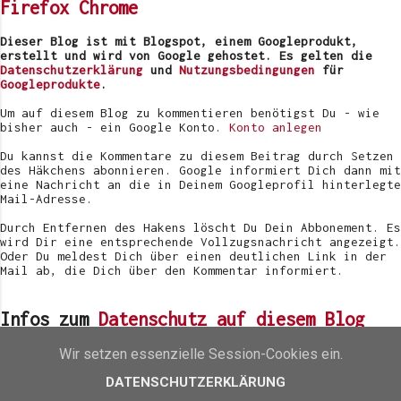
Firefox
Chrome
a
r
v
Dieser Blog ist mit Blogspot, einem Googleprodukt,
e
erstellt und wird von Google gehostet. Es gelten die
r
Datenschutzerklärung
und
Nutzungsbedingungen
für
ö
Googleprodukte
.
f
f
Um auf diesem Blog zu kommentieren benötigst Du - wie
e
bisher auch - ein Google Konto.
Konto anlegen
n
t
Du kannst die Kommentare zu diesem Beitrag durch Setzen
l
des Häkchens abonnieren. Google informiert Dich dann mit
i
eine Nachricht an die in Deinem Googleprofil hinterlegte
c
Mail-Adresse.
h
e
Durch Entfernen des Hakens löscht Du Dein Abbonement. Es
n
wird Dir eine entsprechende Vollzugsnachricht angezeigt.
Oder Du meldest Dich über einen deutlichen Link in der
Mail ab, die Dich über den Kommentar informiert.
Infos zum
Datenschutz auf diesem Blog
Wir setzen essenzielle Session-Cookies ein.
Beliebteste Beiträge des letzten Monats
DATENSCHUTZERKLÄRUNG