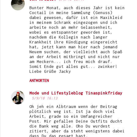
K
Bunter Monat, auch dieses Jahr ist kein
o
Coctail in meine Sammlung (Genuss)
dabei gewesen, dafür ist ein Maxikleid
m
in meinem Schrank eingezogen und ich
arbeite noch an mehr Gelassenheit,
m
wobei es entspannter geworden ist,
e
nachdem die Kollegin nach langer
Krankheit ihre Kündigung eingereicht
n
hat, jetzt kann man hier nach jemand
Neuem suchen, der vielleicht auch Spaß
t
an der Arbeit mitbringt und nicht nur
am Meckern... ich freu mich drauf.
a
Somit Ende gut alles gut... zwinker!
r
Liebe Grüße Jacky
e
ANTWORTEN
Mode und Lifestyleblog Tinaspinkfriday
5/9/18 16:13
Oh jeh ein Albtraum wenn der Beitrag
plötzlich weg ist. Ist ja doch viel
Arbeit, grade so ein Umfangreicher
Post. Mir gefallen Deine Outfits ducht
die Bank weg alle. Oho Du wurdest
zitiert, aber da steht wenigstens dabei
dass Du das gesagt hast.