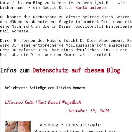
f
Um auf diesem Blog zu kommentieren benötigst Du - wie
e
bisher auch - ein Google Konto.
Konto anlegen
n
t
Du kannst die Kommentare zu diesem Beitrag durch Setzen
l
des Häkchens abonnieren. Google informiert Dich dann mit
i
eine Nachricht an die in Deinem Googleprofil hinterlegte
c
Mail-Adresse.
h
e
Durch Entfernen des Hakens löscht Du Dein Abbonement. Es
n
wird Dir eine entsprechende Vollzugsnachricht angezeigt.
Oder Du meldest Dich über einen deutlichen Link in der
Mail ab, die Dich über den Kommentar informiert.
Infos zum
Datenschutz auf diesem Blog
Beliebteste Beiträge des letzten Monats
[Review] Gitti Plant Based Nagellack
Von
Sunny's side of life
-
Dezember 15, 2024
Werbung - unbeauftragte
Markenvorstellung Kaum sind drei