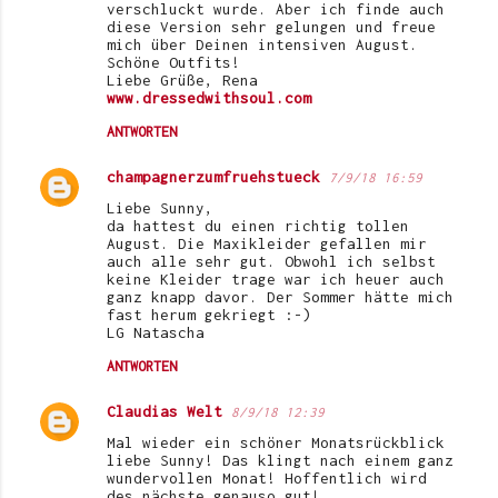
verschluckt wurde. Aber ich finde auch
diese Version sehr gelungen und freue
mich über Deinen intensiven August.
Schöne Outfits!
Liebe Grüße, Rena
www.dressedwithsoul.com
ANTWORTEN
champagnerzumfruehstueck
7/9/18 16:59
Liebe Sunny,
da hattest du einen richtig tollen
August. Die Maxikleider gefallen mir
auch alle sehr gut. Obwohl ich selbst
keine Kleider trage war ich heuer auch
ganz knapp davor. Der Sommer hätte mich
fast herum gekriegt :-)
LG Natascha
ANTWORTEN
Claudias Welt
8/9/18 12:39
Mal wieder ein schöner Monatsrückblick
liebe Sunny! Das klingt nach einem ganz
wundervollen Monat! Hoffentlich wird
des nächste genauso gut!