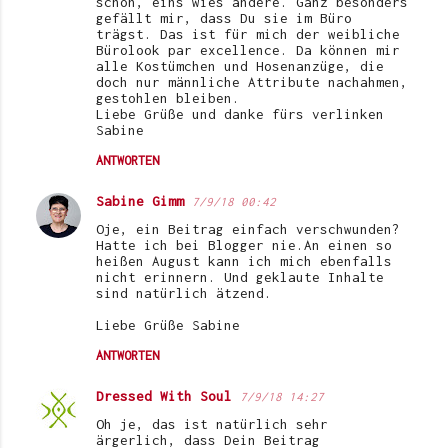
schön, eins wies andere. Ganz besonders
gefällt mir, dass Du sie im Büro
trägst. Das ist für mich der weibliche
Bürolook par excellence. Da können mir
alle Kostümchen und Hosenanzüge, die
doch nur männliche Attribute nachahmen,
gestohlen bleiben.
Liebe Grüße und danke fürs verlinken
Sabine
ANTWORTEN
Sabine Gimm
7/9/18 00:42
Oje, ein Beitrag einfach verschwunden?
Hatte ich bei Blogger nie.An einen so
heißen August kann ich mich ebenfalls
nicht erinnern. Und geklaute Inhalte
sind natürlich ätzend.
Liebe Grüße Sabine
ANTWORTEN
Dressed With Soul
7/9/18 14:27
Oh je, das ist natürlich sehr
ärgerlich, dass Dein Beitrag