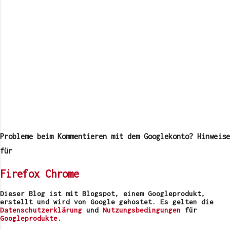
K
o
m
Probleme beim Kommentieren mit dem Googlekonto? Hinweise
m
e
für
n
t
Firefox
Chrome
a
r
v
Dieser Blog ist mit Blogspot, einem Googleprodukt,
e
erstellt und wird von Google gehostet. Es gelten die
r
Datenschutzerklärung
und
Nutzungsbedingungen
für
ö
Googleprodukte
.
f