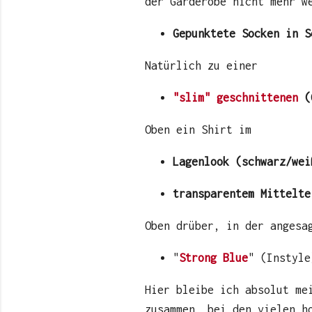
der Garderobe nicht mehr w
Gepunktete Socken in S
Natürlich zu einer
"slim" geschnittenen
(C
Oben ein Shirt im
Lagenlook (schwarz/wei
transparentem Mittelte
Oben drüber, in der anges
"
Strong Blue
" (Instyl
Hier bleibe ich absolut me
zusammen, bei den vielen h