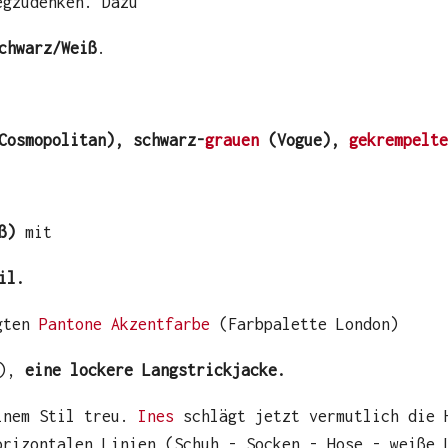
egzudenken. Dazu
chwarz/Weiß
.
osmopolitan), schwarz-
grauen
(Vogue),
gekrempelte
ß)
mit
il.
agten
Pantone Akzentfarbe
(Farbpalette London)
e),
eine lockere Langstrickjacke.
inem Stil treu.
Ines
schlägt jetzt vermutlich die 
orizontalen Linien (Schuh - Socken - Hose - weiße 