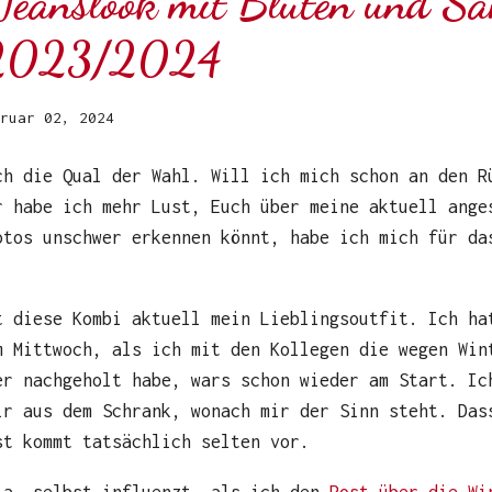
 Jeanslook mit Blüten und S
s 2023/2024
ruar 02, 2024
h die Qual der Wahl. Will ich mich schon an den R
r habe ich mehr Lust, Euch über meine aktuell ange
otos unschwer erkennen könnt, habe ich mich für da
t diese Kombi aktuell mein Lieblingsoutfit. Ich ha
m Mittwoch, als ich mit den Kollegen die wegen Win
er nachgeholt habe, wars schon wieder am Start. Ic
ir aus dem Schrank, wonach mir der Sinn steht. Das
st kommt tatsächlich selten vor.
.a. selbst influenzt, als ich den
Post über die Wi