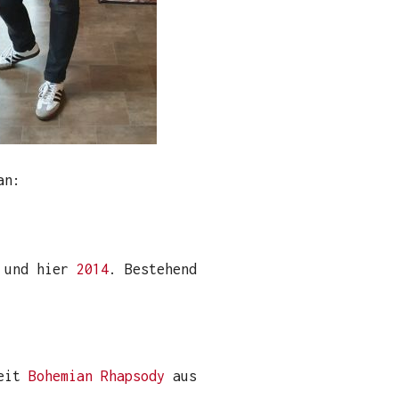
an:
4
und hier
2014
. Bestehend
seit
Bohemian Rhapsody
aus