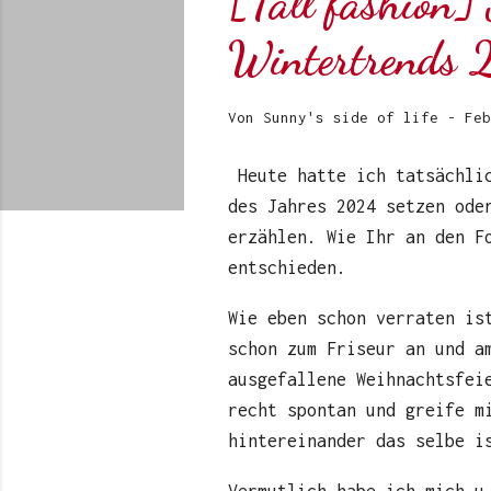
[Tall fashion]
Wintertrend
Von
Sunny's side of life
-
Feb
Heute hatte ich tatsächlic
des Jahres 2024 setzen ode
erzählen. Wie Ihr an den F
entschieden.
Wie eben schon verraten is
schon zum Friseur an und a
ausgefallene Weihnachtsfei
recht spontan und greife m
hintereinander das selbe i
Vermutlich habe ich mich u