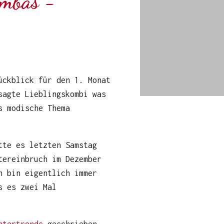
ambas -
ückblick für den 1. Monat
sagte Lieblingskombi was
s modische Thema
tte es letzten Samstag
tereinbruch im Dezember
h bin eigentlich immer
s es zwei Mal
ntertrends
geschrieben