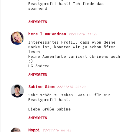
o
Beautyprofil hast! Ich finde das
spannend.
m
m
ANTWORTEN
e
here I am-Andrea
22/11/16 11:23
n
Interessantes Profil, dass Avon deine
t
Marke ist, konnten wir ja schon öfter
a
lesen.
Meine Augenfarbe variiert übrigens auch
r
:)
LG Andrea
e
ANTWORTEN
Sabine Gimm
22/11/16 23:23
Sehr schön zu sehen, was Du für ein
Beautyprofil hast.
Liebe Grüße Sabine
ANTWORTEN
Moppi
23/11/16 00:43