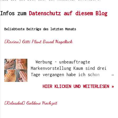
Infos zum
Datenschutz auf diesem Blog
Beliebteste Beiträge des letzten Monats
[Review] Gitti Plant Based Nagellack
Von
Sunny's side of life
Werbung - unbeauftragte
Markenvorstellung Kaum sind drei
Tage vergangen habe ich schon
wieder einen „Beauty-Tipp“ für
HIER KLICKEN UND WEITERLESEN »
Euch. Aber nach 6 Monate, wo ich
die Nagellacke bzw. den Remover
jetzt getestet habe, kann ich ein
[Reloaded] Goldene Hochzeit
durchwegs positives Ergebnis
Von
Sunny's side of life
vermelden. Die meisten dürften