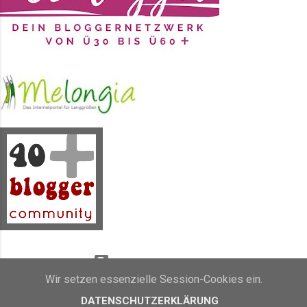
Seidenmalfarbe in Blau, Lila und
einem Erikaton gewählt. Dazu jede
Menge Wasser, verschieden breite
Pinsel und ganz viel grobes Salz.
Das kann man nicht alles auf
einmal machen, aber so nach und
nach ist es dann doch ...
Powered by Blogger
Wir setzen essenzielle Session-Cookies ein.
Inhalt und Bilder sind Eigentum von Sunny's side of life (2011 - 2019)
DATENSCHUTZERKLÄRUNG