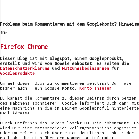
K
o
m
Probleme beim Kommentieren mit dem Googlekonto? Hinweise
m
e
für
n
t
Firefox
Chrome
a
r
v
Dieser Blog ist mit Blogspot, einem Googleprodukt,
e
erstellt und wird von Google gehostet. Es gelten die
r
Datenschutzerklärung
und
Nutzungsbedingungen
für
ö
Googleprodukte
.
f
f
Um auf diesem Blog zu kommentieren benötigst Du - wie
e
bisher auch - ein Google Konto.
Konto anlegen
n
t
Du kannst die Kommentare zu diesem Beitrag durch Setzen
l
des Häkchens abonnieren. Google informiert Dich dann mit
i
eine Nachricht an die in Deinem Googleprofil hinterlegte
c
Mail-Adresse.
h
e
Durch Entfernen des Hakens löscht Du Dein Abbonement. Es
n
wird Dir eine entsprechende Vollzugsnachricht angezeigt.
Oder Du meldest Dich über einen deutlichen Link in der
Mail ab, die Dich über den Kommentar informiert.