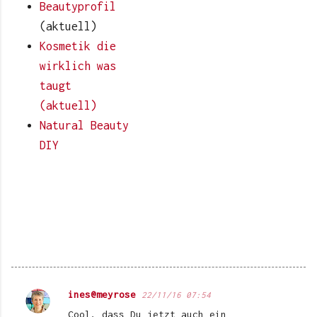
Beautyprofil
(aktuell)
Kosmetik die
wirklich was
taugt
(aktuell)
Natural Beauty
DIY
ines@meyrose
22/11/16 07:54
K
Cool, dass Du jetzt auch ein