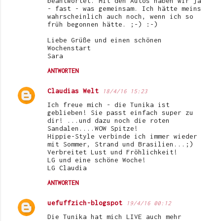
beantwortet. Mit den Autos haben wir ja
- fast - was gemeinsam. Ich hätte meins
wahrscheinlich auch noch, wenn ich so
früh begonnen hätte. ;-) :-)
Liebe Grüße und einen schönen
Wochenstart
Sara
ANTWORTEN
Claudias Welt
18/4/16 15:23
Ich freue mich - die Tunika ist
geblieben! Sie passt einfach super zu
dir! ...und dazu noch die roten
Sandalen....WOW Spitze!
Hippie-Style verbinde ich immer wieder
mit Sommer, Strand und Brasilien...;)
Verbreitet Lust und Fröhlichkeit!
LG und eine schöne Woche!
LG Claudia
ANTWORTEN
uefuffzich-blogspot
19/4/16 00:12
Die Tunika hat mich LIVE auch mehr