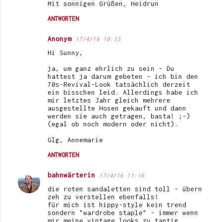
Mit sonnigen Grüßen, Heidrun
ANTWORTEN
Anonym
17/4/16 10:33
Hi Sunny,
ja, um ganz ehrlich zu sein - Du
hattest ja darum gebeten - ich bin den
70s-Revival-Look tatsächlich derzeit
ein bisschen leid. Allerdings habe ich
mir letztes Jahr gleich mehrere
ausgestellte Hosen gekauft und dann
werden sie auch getragen, basta! ;-)
(egal ob noch modern oder nicht).
Glg, Annemarie
ANTWORTEN
bahnwärterin
17/4/16 11:16
die roten sandaletten sind toll - übern
zeh zu verstellen ebenfalls!
für mich ist hippy-style kein trend
sondern "wardrobe staple" - immer wenn
mir meine vintage looks zu tantig