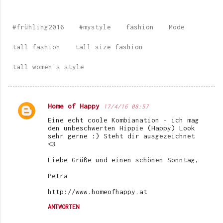
#frühling2016
#mystyle
fashion
Mode
tall fashion
tall size fashion
tall women's style
Home of Happy
17/4/16 08:57
K
Eine echt coole Kombianation - ich mag
o
den unbeschwerten Hippie (Happy) Look
sehr gerne :) Steht dir ausgezeichnet
m
<3
m
Liebe Grüße und einen schönen Sonntag,
e
Petra
n
http://www.homeofhappy.at
t
ANTWORTEN
a