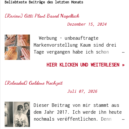
Beliebteste Beiträge des letzten Monats
[Review] Gitti Plant Based Nagellack
Von
Sunny's side of life
-
Dezember 15, 2024
Werbung - unbeauftragte
Markenvorstellung Kaum sind drei
Tage vergangen habe ich schon
wieder einen „Beauty-Tipp“ für
HIER KLICKEN UND WEITERLESEN »
Euch. Aber nach 6 Monate, wo ich
die Nagellacke bzw. den Remover
jetzt getestet habe, kann ich ein
[Reloaded] Goldene Hochzeit
durchwegs positives Ergebnis
Von
Sunny's side of life
-
Juli 07, 2026
vermelden. Die meisten dürften
Gitti Nagellacke schon von
Dieser Beitrag von mir stammt aus
Instagram kennen. Auch Ari hat auf
dem Jahr 2017. Ich werde ihn heute
ihrem Blog schon darüber
nochmals veröffentlichen. Denn
berichtet. Ich selbst wurde das
heute würden meine Eltern Ihren
erste Mal im Coronawinter 20/21