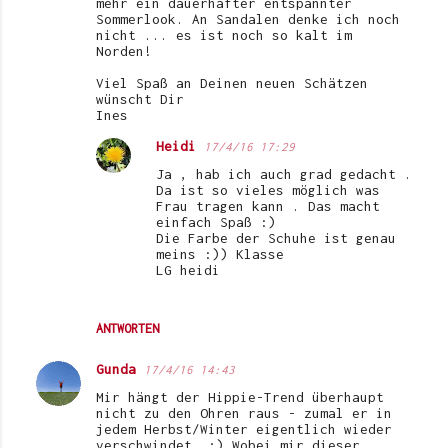
mehr ein dauerhafter entspannter
Sommerlook. An Sandalen denke ich noch
nicht ... es ist noch so kalt im
Norden!
Viel Spaß an Deinen neuen Schätzen
wünscht Dir
Ines
Heidi
17/4/16 17:29
Ja , hab ich auch grad gedacht .
Da ist so vieles möglich was
Frau tragen kann . Das macht
einfach Spaß :)
Die Farbe der Schuhe ist genau
meins :)) Klasse
LG heidi
ANTWORTEN
Gunda
17/4/16 14:43
Mir hängt der Hippie-Trend überhaupt
nicht zu den Ohren raus - zumal er in
jedem Herbst/Winter eigentlich wieder
verschwindet. ;) Wobei mir dieser