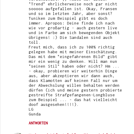
"Trend" ehrlicherweise noch gar nicht
sooooo aufgefallen ist. Okay, Fransen
und so im letzten Jahr, aber sonst?
Tuniken zum Beispiel gibt es doch
immer. Apropos: Deine finde ich nach
wie vor großartig - auch gestern live
und in Farbe am sich bewegenden Objekt
übrigens! :) Die Sandalen sind auch
toll.
Freut mich, dass ich zu 100% richtig
gelegen habe mit meiner Einschätzung.
Das mit dem "eingefahrenen Bild" gibt
mir ein wenig zu denken. Will man nun
"seinen Stil" haben oder nicht? Hm ...
- okay, probieren wir weiterhin Dinge
aus, aber akzeptieren wir dann auch,
dass Klamotten auf keinen Fall nur um
der Abwechslung willen behalten werden
dürfen (ich und meine gestern probierte
gestreifte Strafgefangenen-Longbluse
zum Beispiel ... - das hat vielleicht
doof ausgesehen!!!!).
LG
Gunda
ANTWORTEN