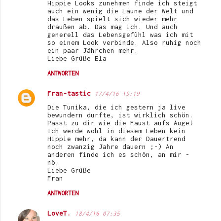
Hippie Looks zunehmen finde ich steigt
auch ein wenig die Laune der Welt und
das Leben spielt sich wieder mehr
draußen ab. Das mag ich. Und auch
generell das Lebensgefühl was ich mit
so einem Look verbinde. Also ruhig noch
ein paar Jährchen mehr.
Liebe Grüße Ela
ANTWORTEN
Fran-tastic
17/4/16 19:19
Die Tunika, die ich gestern ja live
bewundern durfte, ist wirklich schön.
Passt zu dir wie die Faust aufs Auge!
Ich werde wohl in diesem Leben kein
Hippie mehr, da kann der Dauertrend
noch zwanzig Jahre dauern ;-) An
anderen finde ich es schön, an mir -
nö.
Liebe Grüße
Fran
ANTWORTEN
LoveT.
18/4/16 07:35