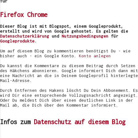
e
für
n
t
Firefox
Chrome
a
r
v
Dieser Blog ist mit Blogspot, einem Googleprodukt,
e
erstellt und wird von Google gehostet. Es gelten die
r
Datenschutzerklärung
und
Nutzungsbedingungen
für
ö
Googleprodukte
.
f
f
Um auf diesem Blog zu kommentieren benötigst Du - wie
e
bisher auch - ein Google Konto.
Konto anlegen
n
t
Du kannst die Kommentare zu diesem Beitrag durch Setzen
l
des Häkchens abonnieren. Google informiert Dich dann mit
i
eine Nachricht an die in Deinem Googleprofil hinterlegte
c
Mail-Adresse.
h
e
Durch Entfernen des Hakens löscht Du Dein Abbonement. Es
n
wird Dir eine entsprechende Vollzugsnachricht angezeigt.
Oder Du meldest Dich über einen deutlichen Link in der
Mail ab, die Dich über den Kommentar informiert.
Infos zum
Datenschutz auf diesem Blog