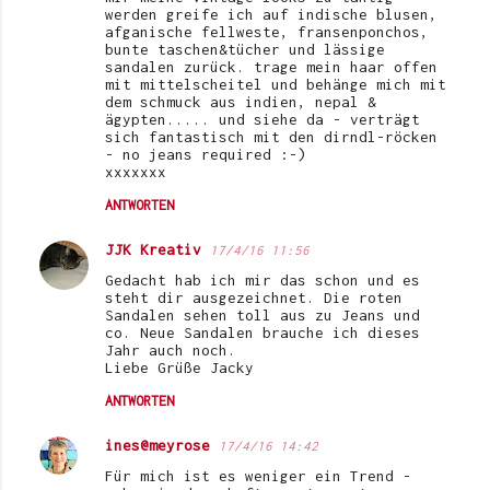
werden greife ich auf indische blusen,
afganische fellweste, fransenponchos,
bunte taschen&tücher und lässige
sandalen zurück. trage mein haar offen
mit mittelscheitel und behänge mich mit
dem schmuck aus indien, nepal &
ägypten..... und siehe da - verträgt
sich fantastisch mit den dirndl-röcken
- no jeans required :-)
xxxxxxx
ANTWORTEN
JJK Kreativ
17/4/16 11:56
Gedacht hab ich mir das schon und es
steht dir ausgezeichnet. Die roten
Sandalen sehen toll aus zu Jeans und
co. Neue Sandalen brauche ich dieses
Jahr auch noch.
Liebe Grüße Jacky
ANTWORTEN
ines@meyrose
17/4/16 14:42
Für mich ist es weniger ein Trend -