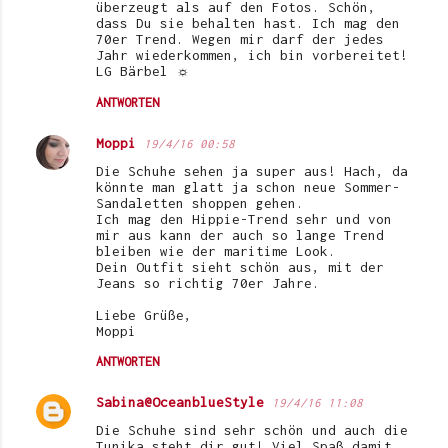
überzeugt als auf den Fotos. Schön,
dass Du sie behalten hast. Ich mag den
70er Trend. Wegen mir darf der jedes
Jahr wiederkommen, ich bin vorbereitet!
LG Bärbel ☼
ANTWORTEN
Moppi
19/4/16 00:58
Die Schuhe sehen ja super aus! Hach, da
könnte man glatt ja schon neue Sommer-
Sandaletten shoppen gehen.
Ich mag den Hippie-Trend sehr und von
mir aus kann der auch so lange Trend
bleiben wie der maritime Look.
Dein Outfit sieht schön aus, mit der
Jeans so richtig 70er Jahre.
Liebe Grüße,
Moppi
ANTWORTEN
Sabina@OceanblueStyle
19/4/16 11:08
Die Schuhe sind sehr schön und auch die
Tunika steht dir gut! Viel Spaß damit.