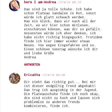
r
here I am-Andrea
17/4/16 09:15
e
Das sind ja tolle Schuhe. Ich habe
schon Plateau Sandalen in Rot, sonst
würde ich glatt schwach werden.
Was ein Glück, dass wir nach all der
Zeit, wo wir hier schon mitlesen,
einschätzen können, was dir so gefällt.
Ansonsten würde ich eher denken, ich
habe nicht richtig hingeguckt. Trotzdem
finde ich hier immer wieder etwas
Neues. Von wegen Eingefahren und so.
Einen schönen Sonntag wünsche ich dir
und liebe Grüße
Andrea
ANTWORTEN
EricaSta
17/4/16 09:20
Dir steht das richtig gut... Bei mir
ist dieser endgültig Trend abgehakt!
Das trug ich ausgiebig in der Jugend.
Die Plateauschuhe finde ich noch okay,
die sind nicht zu hoch und lassen sich
problemlos zu anderen Trends
kombinieren, finde ich.