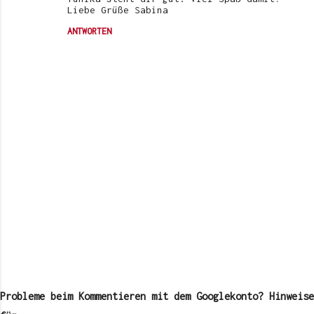
Liebe Grüße Sabina
ANTWORTEN
K
o
m
Probleme beim Kommentieren mit dem Googlekonto? Hinweise
m