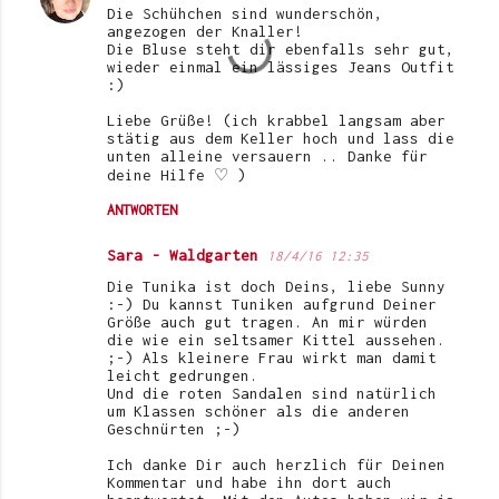
Die Schühchen sind wunderschön,
angezogen der Knaller!
Die Bluse steht dir ebenfalls sehr gut,
wieder einmal ein lässiges Jeans Outfit
:)
Liebe Grüße! (ich krabbel langsam aber
stätig aus dem Keller hoch und lass die
unten alleine versauern .. Danke für
deine Hilfe ♡ )
ANTWORTEN
Sara - Waldgarten
18/4/16 12:35
Die Tunika ist doch Deins, liebe Sunny
:-) Du kannst Tuniken aufgrund Deiner
Größe auch gut tragen. An mir würden
die wie ein seltsamer Kittel aussehen.
;-) Als kleinere Frau wirkt man damit
leicht gedrungen.
Und die roten Sandalen sind natürlich
um Klassen schöner als die anderen
Geschnürten ;-)
Ich danke Dir auch herzlich für Deinen
Kommentar und habe ihn dort auch