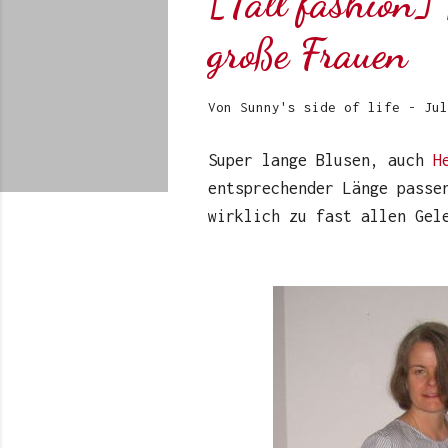
[Tall fashion]
große Frauen
Von
Sunny's side of life
-
Jul
Super lange Blusen, auch
H
entsprechender Länge passe
wirklich zu fast allen Gel