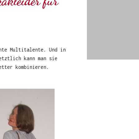
akleider für
hte Multitalente. Und in
etztlich kann man sie
etter kombinieren.