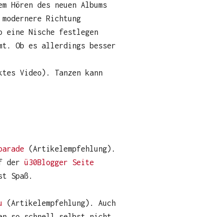
em Hören des neuen Albums
 modernere Richtung
o eine Nische festlegen
mt. Ob es allerdings besser
tes Video). Tanzen kann
parade
(Artikelempfehlung).
uf der
ü30Blogger Seite
st Spaß.
au
(Artikelempfehlung). Auch
an so schnell selbst nicht