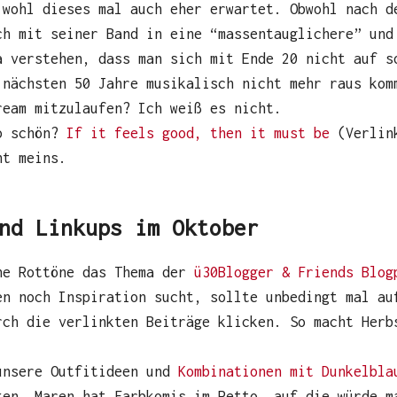
 wohl dieses mal auch eher erwartet. Obwohl nach d
ch mit seiner Band in eine “massentauglichere” und
a verstehen, dass man sich mit Ende 20 nicht auf s
 nächsten 50 Jahre musikalisch nicht mehr raus kom
ream mitzulaufen? Ich weiß es nicht.
so schön?
If it feels good, then it must be
(Verlink
ht meins.
nd Linkups im Oktober
he Rottöne das Thema der
ü30Blogger & Friends Blog
en noch Inspiration sucht, sollte unbedingt mal a
rch die verlinkten Beiträge klicken. So macht Herb
unsere Outfitideen und
Kombinationen mit Dunkelbl
ken. Maren hat Farbkomis im Petto, auf die würde m