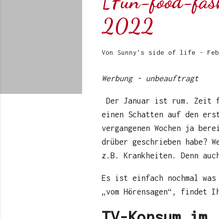
[Fun-food-fash
2022
Von
Sunny's side of life
-
Feb
Werbung - unbeauftragt
Der Januar ist rum. Zeit f
einen Schatten auf den ers
vergangenen Wochen ja bere
drüber geschrieben habe? W
z.B. Krankheiten. Denn auc
Es ist einfach nochmal was
„vom Hörensagen“, findet I
TV-Konsum im 