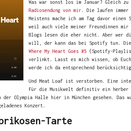
Was war sonst los im Januar? Gleich zu
Radiosendung von mir
. Die laufen immer
Meistens mache ich am Tag davor einen 
weil auch viele meiner Freundinnen mir
Blogs lesen die eher nicht. Aber wer d
will, der kann das bei Spotify tun. D
Where My Heart Goes #5
(Spotify-Playlis
verlinkt. Lasst es mich wissen, ob Euc
werde ich da entsprechend berücksichti
Und Meat Loaf ist verstorben. Eine int
Für die Musikwelt definitiv ein herber
n der Olympia Halle hier in München gesehen. Das w
geladenes Konzert.
prikosen-Tarte